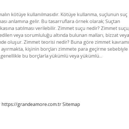
alın kötüye kullanılmasıdır. Kötüye kullanma, suçlunun suç
ması anlamına gelir. Bu tasarruflara örnek olarak; Suçtan
kasına satılması verilebilir. Zimmet suçu nedir? Zimmet suçu
edilen veya sorumluluğu altında bulunan malları, bizzat vey
âlinde oluşur. Zimmet teorisi nedir? Buna göre zimmet kavramı
den ayırmakta, kişinin borçları zimmete para geçirme sebebiyle
ğı genellikle bu borçlarla yükümlü veya yükümlü…
r
https://grandeamore.com.tr
Sitemap