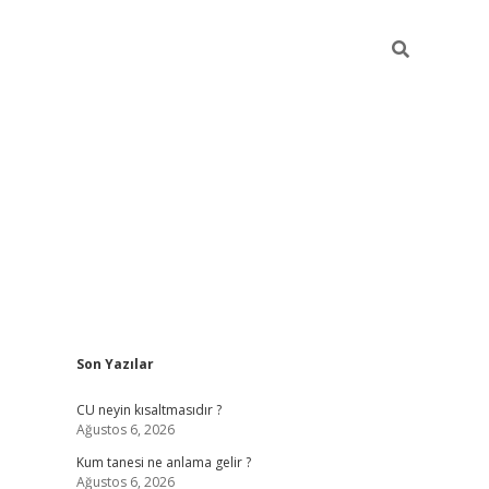
Sidebar
Son Yazılar
betexper güncel giriş
betexpergir.net
CU neyin kısaltmasıdır ?
Ağustos 6, 2026
Kum tanesi ne anlama gelir ?
Ağustos 6, 2026