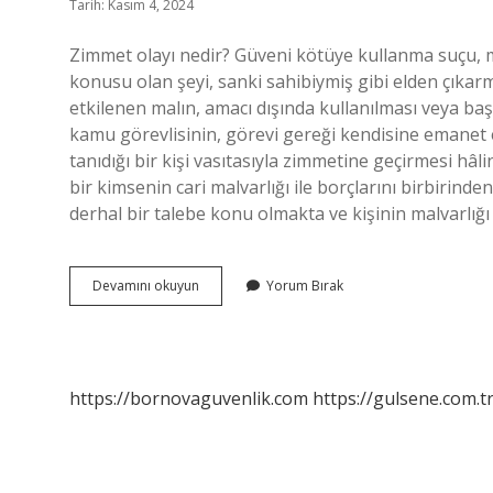
Tarih: Kasım 4, 2024
Zimmet olayı nedir? Güveni kötüye kullanma suçu, m
konusu olan şeyi, sanki sahibiymiş gibi elden çıkar
etkilenen malın, amacı dışında kullanılması veya baş
kamu görevlisinin, görevi gereği kendisine emanet 
tanıdığı bir kişi vasıtasıyla zimmetine geçirmesi h
bir kimsenin cari malvarlığı ile borçlarını birbirin
derhal bir talebe konu olmakta ve kişinin malvarlı
Zimmet
Devamını okuyun
Yorum Bırak
Suçunun
Konusu
Nedir
https://bornovaguvenlik.com
https://gulsene.com.t