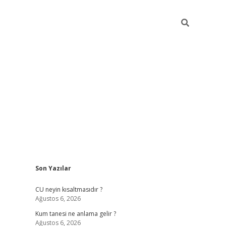
Sidebar
Son Yazılar
betexper güncel giriş
bete
CU neyin kısaltmasıdır ?
Ağustos 6, 2026
Kum tanesi ne anlama gelir ?
Ağustos 6, 2026