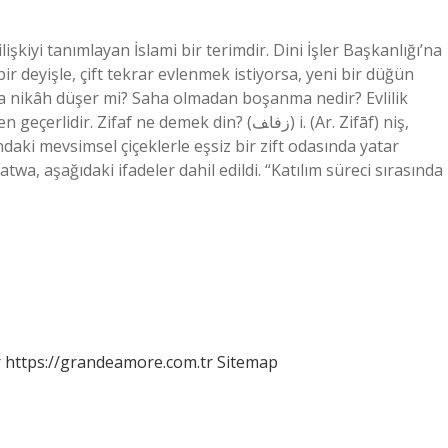
ilişkiyi tanımlayan İslami bir terimdir. Dini İşler Başkanlığı’na
deyişle, çift tekrar evlenmek istiyorsa, yeni bir düğün
zsa nikâh düşer mi? Saha olmadan boşanma nedir? Evlilik
faf ne demek din? (ﺯﻓﺎﻒ) i. (Ar. Zifāf) niş,
aki mevsimsel çiçeklerle eşsiz bir zift odasında yatar
twa, aşağıdaki ifadeler dahil edildi. “Katılım süreci sırasında
r
https://grandeamore.com.tr
Sitemap