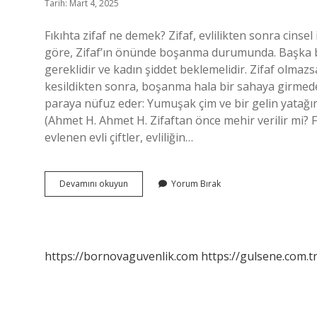
Tarih: Mart 4, 2025
Fıkıhta zifaf ne demek? Zifaf, evlilikten sonra cinsel 
göre, Zifaf’ın önünde boşanma durumunda. Başka bir 
gereklidir ve kadın şiddet beklemelidir. Zifaf olma
kesildikten sonra, boşanma hala bir sahaya girmeden geçerlidir. Zi
paraya nüfuz eder: Yumuşak çim ve bir gelin yatağınd
(Ahmet H. Ahmet H. Zifaftan önce mehir verilir mi? Fa
evlenen evli çiftler, evliliğin…
Zifaf
Devamını okuyun
Yorum Bırak
Nedir
Fıkıh
https://bornovaguvenlik.com
https://gulsene.com.t