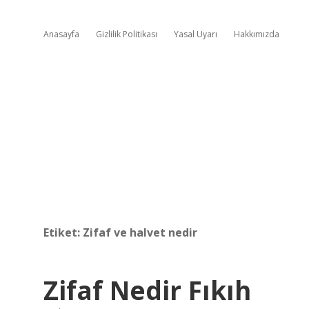
Anasayfa
Gizlilik Politikası
Yasal Uyarı
Hakkımızda
Etiket:
Zifaf ve halvet nedir
Zifaf Nedir Fıkıh