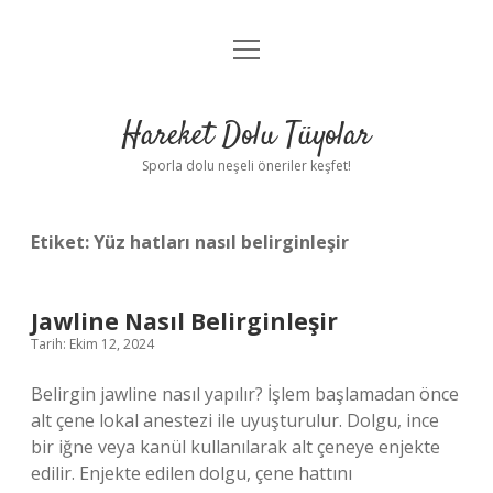
menüyü
Anasayfa
aç
Gizlilik Politikası
Hareket Dolu Tüyolar
Yasal Uyarı
Sporla dolu neşeli öneriler keşfet!
Hakkımızda
Etiket:
Yüz hatları nasıl belirginleşir
Jawline Nasıl Belirginleşir
Tarih: Ekim 12, 2024
Belirgin jawline nasıl yapılır? İşlem başlamadan önce
alt çene lokal anestezi ile uyuşturulur. Dolgu, ince
bir iğne veya kanül kullanılarak alt çeneye enjekte
edilir. Enjekte edilen dolgu, çene hattını