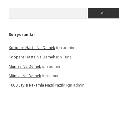
Arama
Son yorumlar
Koopere Hasta Ne Demek
için
admin
Koopere Hasta Ne Demek
için
Tuna
Mümza Ne Demek
için
admin
Mümza Ne Demek
için
Umut
1000 Sayısı Rakamla Nasıl Yazılır
için
admin
gir.net