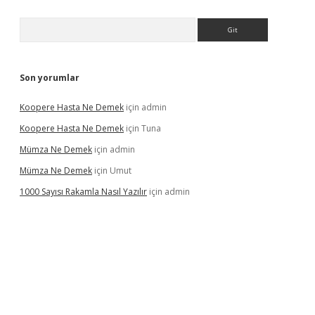
Arama
Son yorumlar
Koopere Hasta Ne Demek
için
admin
Koopere Hasta Ne Demek
için
Tuna
Mümza Ne Demek
için
admin
Mümza Ne Demek
için
Umut
1000 Sayısı Rakamla Nasıl Yazılır
için
admin
rgir.net