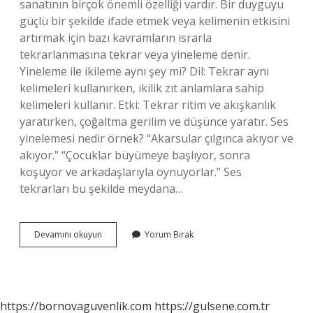
sanatının birçok önemli özelliği vardır. Bir duyguyu
güçlü bir şekilde ifade etmek veya kelimenin etkisini
artırmak için bazı kavramların ısrarla
tekrarlanmasına tekrar veya yineleme denir.
Yineleme ile ikileme aynı şey mi? Dil: Tekrar aynı
kelimeleri kullanırken, ikilik zıt anlamlara sahip
kelimeleri kullanır. Etki: Tekrar ritim ve akışkanlık
yaratırken, çoğaltma gerilim ve düşünce yaratır. Ses
yinelemesi nedir örnek? “Akarsular çılgınca akıyor ve
akıyor.” “Çocuklar büyümeye başlıyor, sonra
koşuyor ve arkadaşlarıyla oynuyorlar.” Ses
tekrarları bu şekilde meydana…
Sessel
Devamını okuyun
Yorum Bırak
Yineleme
Yineleme
Midir
https://bornovaguvenlik.com
https://gulsene.com.tr