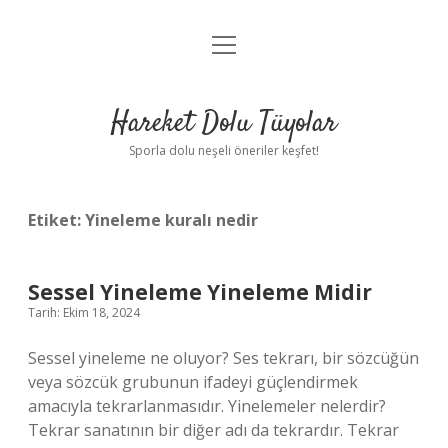
menüyü
Anasayfa
aç
Gizlilik Politikası
Hareket Dolu Tüyolar
Yasal Uyarı
Sporla dolu neşeli öneriler keşfet!
Hakkımızda
Etiket:
Yineleme kuralı nedir
Sessel Yineleme Yineleme Midir
Tarih: Ekim 18, 2024
Sessel yineleme ne oluyor? Ses tekrarı, bir sözcüğün
veya sözcük grubunun ifadeyi güçlendirmek
amacıyla tekrarlanmasıdır. Yinelemeler nelerdir?
Tekrar sanatının bir diğer adı da tekrardır. Tekrar