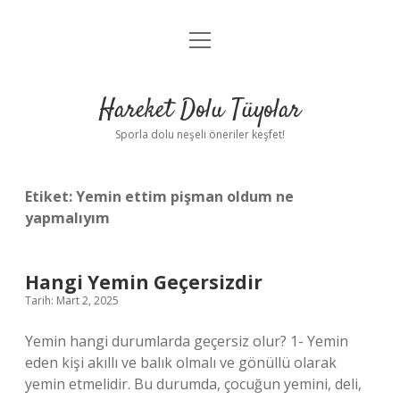
menüyü
Anasayfa
aç
Gizlilik Politikası
Hareket Dolu Tüyolar
Yasal Uyarı
Sporla dolu neşeli öneriler keşfet!
Hakkımızda
Etiket:
Yemin ettim pişman oldum ne
yapmalıyım
Hangi Yemin Geçersizdir
Tarih: Mart 2, 2025
Yemin hangi durumlarda geçersiz olur? 1- Yemin
eden kişi akıllı ve balık olmalı ve gönüllü olarak
yemin etmelidir. Bu durumda, çocuğun yemini, deli,