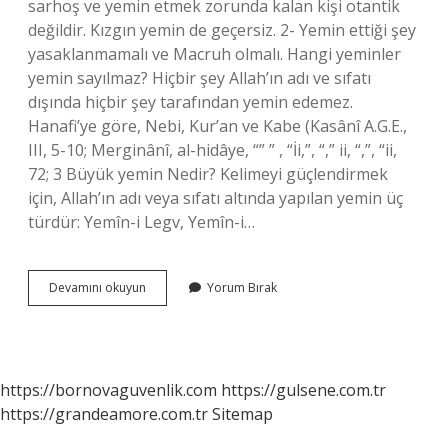
sarhoş ve yemin etmek zorunda kalan kişi otantik
değildir. Kızgın yemin de geçersiz. 2- Yemin ettiği şey
yasaklanmamalı ve Macruh olmalı. Hangi yeminler
yemin sayılmaz? Hiçbir şey Allah’ın adı ve sıfatı
dışında hiçbir şey tarafından yemin edemez.
Hanafi’ye göre, Nebi, Kur’an ve Kabe (Kasânî A.G.E.,
III, 5-10; Merginânî, al-hidâye, “” ” , “İi,”, “,” ii, “,”, “ii,
72; 3 Büyük yemin Nedir? Kelimeyi güçlendirmek
için, Allah’ın adı veya sıfatı altında yapılan yemin üç
türdür: Yemîn-i Legv, Yemîn-i…
Hangi
Devamını okuyun
Yorum Bırak
Yemin
Geçersizdir
https://bornovaguvenlik.com
https://gulsene.com.tr
https://grandeamore.com.tr
Sitemap