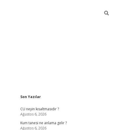
Sidebar
Son Yazılar
betexper güncel giriş
betexpergir.net
CU neyin kısaltmasıdır ?
Ağustos 6, 2026
Kum tanesi ne anlama gelir ?
Ağustos 6, 2026