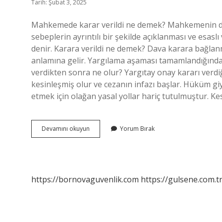
Tarih: Şubat 3, 2025
Mahkemede karar verildi ne demek? Mahkemenin du
sebeplerin ayrıntılı bir şekilde açıklanması ve esas
denir. Karara verildi ne demek? Dava karara bağlanm
anlamına gelir. Yargılama aşaması tamamlandığında
verdikten sonra ne olur? Yargıtay onay kararı verdi
kesinleşmiş olur ve cezanın infazı başlar. Hüküm giymi
etmek için olağan yasal yollar hariç tutulmuştur. K
Karar
Devamını okuyun
Yorum Bırak
Numarası
Verildi
Ne
Demek
https://bornovaguvenlik.com
https://gulsene.com.t