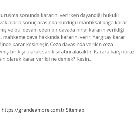
ruşma sonunda kararını verirken dayandığı hukuki
lı vakıalarla sonuç arasında kurduğu mantıksal bağa karar
ış ve bu, devam eden bir davada nihai kararın verildiği
, mahkeme dava hakkında kararını verir. Yargıtay karar
ğinde karar kesinleşir. Ceza davasında verilen ceza
ş bir kişi olarak sanık sıfatını alacaktır. Karara karşı itiraz
esin olarak karar verildi ne demek? Kesin…
r
https://grandeamore.com.tr
Sitemap