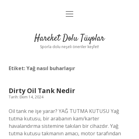
menüyü
Anasayfa
aç
Gizlilik Politikası
Hareket Dolu Tüyolar
Yasal Uyarı
Sporla dolu neşeli öneriler keşfet!
Hakkımızda
Etiket:
Yağ nasıl buharlaşır
Dirty Oil Tank Nedir
Tarih: Ekim 14, 2024
Oil tank ne işe yarar? YAĞ TUTMA KUTUSU Yağ
tutma kutusu, bir arabanın kam/karter
havalandırma sistemine takılan bir cihazdır. Yağ
tutma kutusu takmanın amacı, motor tarafından