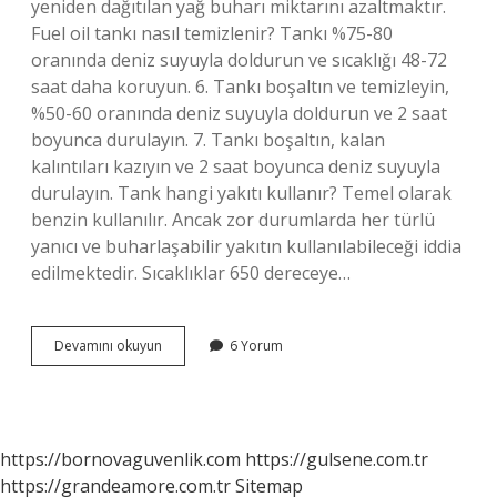
yeniden dağıtılan yağ buharı miktarını azaltmaktır.
Fuel oil tankı nasıl temizlenir? Tankı %75-80
oranında deniz suyuyla doldurun ve sıcaklığı 48-72
saat daha koruyun. 6. Tankı boşaltın ve temizleyin,
%50-60 oranında deniz suyuyla doldurun ve 2 saat
boyunca durulayın. 7. Tankı boşaltın, kalan
kalıntıları kazıyın ve 2 saat boyunca deniz suyuyla
durulayın. Tank hangi yakıtı kullanır? Temel olarak
benzin kullanılır. Ancak zor durumlarda her türlü
yanıcı ve buharlaşabilir yakıtın kullanılabileceği iddia
edilmektedir. Sıcaklıklar 650 dereceye…
Dirty
Devamını okuyun
6 Yorum
Oil
Tank
Nedir
https://bornovaguvenlik.com
https://gulsene.com.tr
https://grandeamore.com.tr
Sitemap