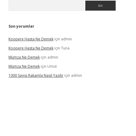
Arama
Son yorumlar
Koopere Hasta Ne Demek
için
admin
Koopere Hasta Ne Demek
için
Tuna
Mümza Ne Demek
için
admin
Mümza Ne Demek
için
Umut
1000 Sayısı Rakamla Nasıl Yazılır
için
admin
gir.net