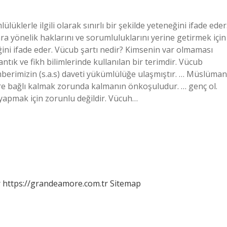
lüklerle ilgili olarak sınırlı bir şekilde yeteneğini ifade eder
ara yönelik haklarını ve sorumluluklarını yerine getirmek için
ini ifade eder. Vücub şartı nedir? Kimsenin var olmaması
tık ve fikh bilimlerinde kullanılan bir terimdir. Vücub
amberimizin (s.a.s) daveti yükümlülüğe ulaşmıştır. … Müslüman
ere bağlı kalmak zorunda kalmanın önkoşuludur. … genç ol.
 yapmak için zorunlu değildir. Vücuh…
r
https://grandeamore.com.tr
Sitemap