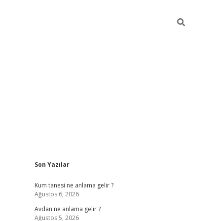
Sidebar
Son Yazılar
betexper güncel giriş
betexpergir.net
Kum tanesi ne anlama gelir ?
Ağustos 6, 2026
Avdan ne anlama gelir ?
Ağustos 5, 2026