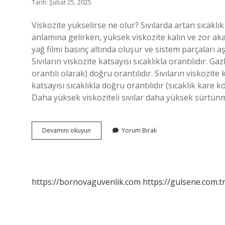
Tarih: Şubat 25, 2025
Viskozite yükselirse ne olur? Sıvılarda artan sıcaklık 
anlamına gelirken, yüksek viskozite kalın ve zor akan
yağ filmi basınç altında oluşur ve sistem parçaları a
Sıvıların viskozite katsayısı sıcaklıkla orantılıdır. Gaz
orantılı olarak) doğru orantılıdır. Sıvıların viskozite 
katsayısı sıcaklıkla doğru orantılıdır (sıcaklık kare kö
Daha yüksek viskoziteli sıvılar daha yüksek sürtün
Viskozite
Devamını okuyun
Yorum Bırak
Artarsa
Ne
Olur
https://bornovaguvenlik.com
https://gulsene.com.t