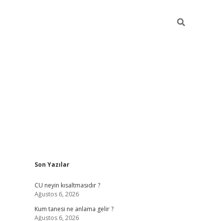
Sidebar
Son Yazılar
betexper güncel giriş
betexpergir.net
CU neyin kısaltmasıdır ?
Ağustos 6, 2026
Kum tanesi ne anlama gelir ?
Ağustos 6, 2026