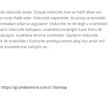
ile viskozite azalır. Düşük viskozite ince ve hafif akan sıvı
 sıvıyı ifade eder. Viskozite sayesinde, iki yüzey arasındaki
şınmadan yıllarca uygulanır. Viskozite ne ile doğru orantılıdır
ların viskozite katsayısı, sıcaklıkla (sıcaklığın kare kökü ile
katsayısı, sıcaklıkla tersine orantılıdır. Gazların viskozite
k ile orantılıdır) Viskozite arttıkça sıvının akış hızı artar mı?
me kuvvetlerine sahiptir ve…
r
https://grandeamore.com.tr
Sitemap