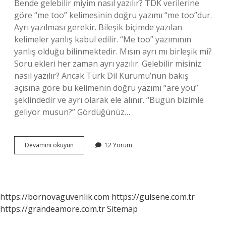
Bende gelebilir miyim nasıl yazılır? TDK verilerine
göre “me too” kelimesinin doğru yazımı “me too”dur.
Ayrı yazılması gerekir. Bileşik biçimde yazılan
kelimeler yanlış kabul edilir. “Me too” yazımının
yanlış olduğu bilinmektedir. Mısın ayrı mı birleşik mi?
Soru ekleri her zaman ayrı yazılır. Gelebilir misiniz
nasıl yazılır? Ancak Türk Dil Kurumu’nun bakış
açısına göre bu kelimenin doğru yazımı “are you”
şeklindedir ve ayrı olarak ele alınır. “Bugün bizimle
geliyor musun?” Gördüğünüz…
Gelebilir
Devamını okuyun
12 Yorum
Misiniz
Nasıl
Yazılır
Tdk
https://bornovaguvenlik.com
https://gulsene.com.tr
https://grandeamore.com.tr
Sitemap