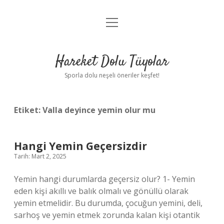
menüyü
Anasayfa
aç
Gizlilik Politikası
Hareket Dolu Tüyolar
Yasal Uyarı
Sporla dolu neşeli öneriler keşfet!
Hakkımızda
Etiket:
Valla deyince yemin olur mu
Hangi Yemin Geçersizdir
Tarih: Mart 2, 2025
Yemin hangi durumlarda geçersiz olur? 1- Yemin
eden kişi akıllı ve balık olmalı ve gönüllü olarak
yemin etmelidir. Bu durumda, çocuğun yemini, deli,
sarhoş ve yemin etmek zorunda kalan kişi otantik