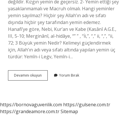
değildir. Kızgın yemin de geçersiz. 2- Yemin ettiği şey
yasaklanmamalı ve Macruh olmalı. Hangi yeminler
yemin sayılmaz? Hiçbir şey Allah’ın adı ve sıfatı
dışında hiçbir şey tarafından yemin edemez.
Hanafi’ye göre, Nebi, Kur’an ve Kabe (Kasânî A.G.E.,
III, 5-10; Merginânî, al-hidâye, “” ” , “İi,”, “,” ii, “,”, “ii,
72; 3 Büyük yemin Nedir? Kelimeyi güçlendirmek
için, Allah’ın adı veya sıfatı altında yapılan yemin üç
türdür: Yemîn-i Legv, Yemîn-i…
Hangi
Devamını okuyun
Yorum Bırak
Yemin
Geçersizdir
https://bornovaguvenlik.com
https://gulsene.com.tr
https://grandeamore.com.tr
Sitemap