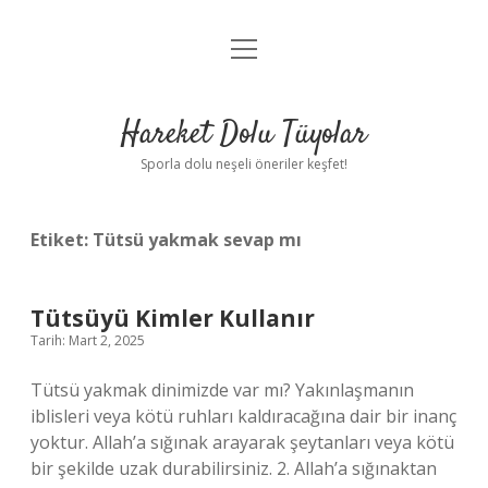
menüyü
Anasayfa
aç
Gizlilik Politikası
Hareket Dolu Tüyolar
Yasal Uyarı
Sporla dolu neşeli öneriler keşfet!
Hakkımızda
Etiket:
Tütsü yakmak sevap mı
Tütsüyü Kimler Kullanır
Tarih: Mart 2, 2025
Tütsü yakmak dinimizde var mı? Yakınlaşmanın
iblisleri veya kötü ruhları kaldıracağına dair bir inanç
yoktur. Allah’a sığınak arayarak şeytanları veya kötü
bir şekilde uzak durabilirsiniz. 2. Allah’a sığınaktan