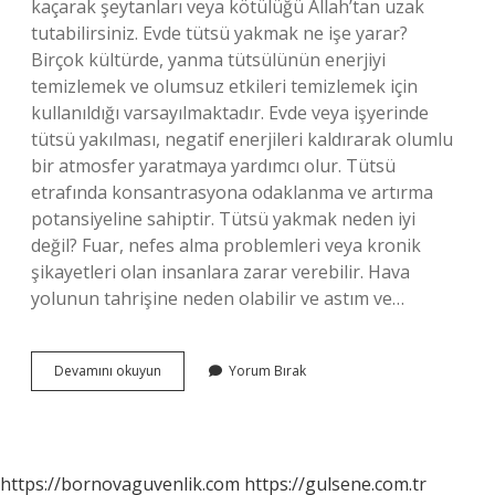
kaçarak şeytanları veya kötülüğü Allah’tan uzak
tutabilirsiniz. Evde tütsü yakmak ne işe yarar?
Birçok kültürde, yanma tütsülünün enerjiyi
temizlemek ve olumsuz etkileri temizlemek için
kullanıldığı varsayılmaktadır. Evde veya işyerinde
tütsü yakılması, negatif enerjileri kaldırarak olumlu
bir atmosfer yaratmaya yardımcı olur. Tütsü
etrafında konsantrasyona odaklanma ve artırma
potansiyeline sahiptir. Tütsü yakmak neden iyi
değil? Fuar, nefes alma problemleri veya kronik
şikayetleri olan insanlara zarar verebilir. Hava
yolunun tahrişine neden olabilir ve astım ve…
Tütsüyü
Devamını okuyun
Yorum Bırak
Kimler
Kullanır
https://bornovaguvenlik.com
https://gulsene.com.tr