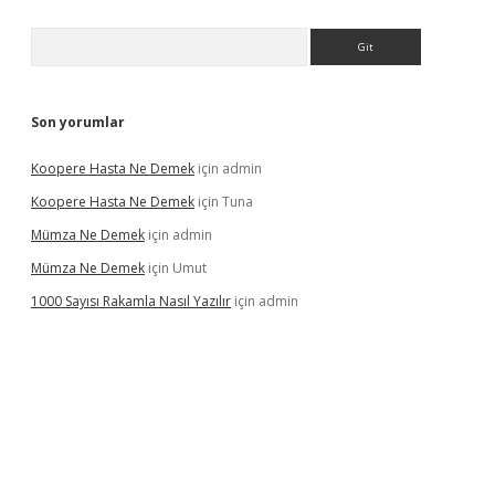
Arama
Son yorumlar
Koopere Hasta Ne Demek
için
admin
Koopere Hasta Ne Demek
için
Tuna
Mümza Ne Demek
için
admin
Mümza Ne Demek
için
Umut
1000 Sayısı Rakamla Nasıl Yazılır
için
admin
rgir.net