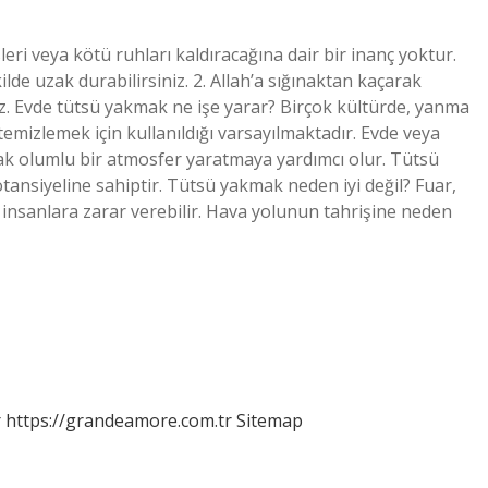
ri veya kötü ruhları kaldıracağına dair bir inanç yoktur.
ilde uzak durabilirsiniz. 2. Allah’a sığınaktan kaçarak
niz. Evde tütsü yakmak ne işe yarar? Birçok kültürde, yanma
emizlemek için kullanıldığı varsayılmaktadır. Evde veya
arak olumlu bir atmosfer yaratmaya yardımcı olur. Tütsü
nsiyeline sahiptir. Tütsü yakmak neden iyi değil? Fuar,
 insanlara zarar verebilir. Hava yolunun tahrişine neden
r
https://grandeamore.com.tr
Sitemap