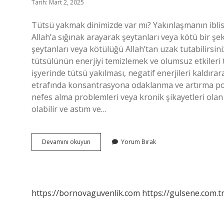
Tarih: Mart 2, 2025
Tütsü yakmak dinimizde var mı? Yakınlaşmanın iblisle
Allah’a sığınak arayarak şeytanları veya kötü bir şek
şeytanları veya kötülüğü Allah’tan uzak tutabilirsi
tütsülünün enerjiyi temizlemek ve olumsuz etkileri t
işyerinde tütsü yakılması, negatif enerjileri kaldır
etrafında konsantrasyona odaklanma ve artırma pota
nefes alma problemleri veya kronik şikayetleri olan
olabilir ve astım ve…
Tütsüyü
Devamını okuyun
Yorum Bırak
Kimler
Kullanır
https://bornovaguvenlik.com
https://gulsene.com.t