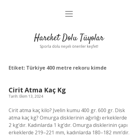
menüyü
Anasayfa
aç
Gizlilik Politikası
Hareket Dolu Tüyolar
Yasal Uyarı
Sporla dolu neşeli öneriler keşfet!
Hakkımızda
Etiket:
Türkiye 400 metre rekoru kimde
Cirit Atma Kaç Kg
Tarih: Ekim 13, 2024
Cirit atma kaç kilo? Jvelin kumu 400 gr. 600 gr. Disk
atma kaç kg? Omurga disklerinin ağırlığı erkeklerde
2 kg’dır. Kadınlarda 1 kg’dır. Omurga disklerinin çapı
erkeklerde 219–221 mm, kadınlarda 180–182 mm’dir.