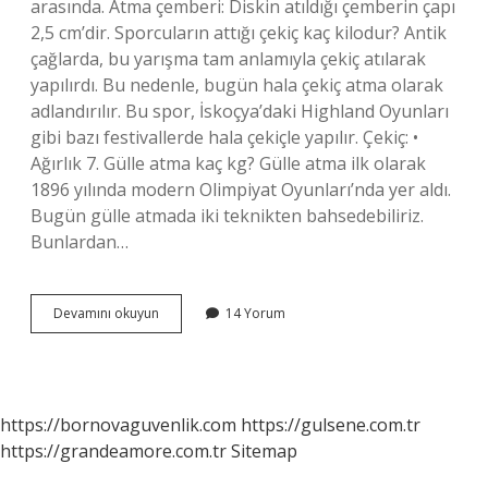
arasında. Atma çemberi: Diskin atıldığı çemberin çapı
2,5 cm’dir. Sporcuların attığı çekiç kaç kilodur? Antik
çağlarda, bu yarışma tam anlamıyla çekiç atılarak
yapılırdı. Bu nedenle, bugün hala çekiç atma olarak
adlandırılır. Bu spor, İskoçya’daki Highland Oyunları
gibi bazı festivallerde hala çekiçle yapılır. Çekiç: •
Ağırlık 7. Gülle atma kaç kg? Gülle atma ilk olarak
1896 yılında modern Olimpiyat Oyunları’nda yer aldı.
Bugün gülle atmada iki teknikten bahsedebiliriz.
Bunlardan…
Cirit
Devamını okuyun
14 Yorum
Atma
Kaç
Kg
https://bornovaguvenlik.com
https://gulsene.com.tr
https://grandeamore.com.tr
Sitemap