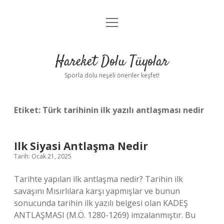
menüyü
Anasayfa
aç
Gizlilik Politikası
Hareket Dolu Tüyolar
Yasal Uyarı
Sporla dolu neşeli öneriler keşfet!
Hakkımızda
Etiket:
Türk tarihinin ilk yazılı antlaşması nedir
Ilk Siyasi Antlaşma Nedir
Tarih: Ocak 21, 2025
Tarihte yapılan ilk antlaşma nedir? Tarihin ilk
savaşını Mısırlılara karşı yapmışlar ve bunun
sonucunda tarihin ilk yazılı belgesi olan KADEŞ
ANTLAŞMASI (M.Ö. 1280-1269) imzalanmıştır. Bu