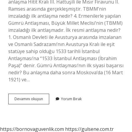
anlaşma Hitit Kralı III. Hattuşili ile Mısır Firavunu II.
Ramses arasında gerçekleşmiştir. TBMM’nin
imzaladığı ilk antlaşma nedir? 4. Ermenilerle yapılan
Gümrü Antlaşması, Büyük Millet Meclisi’nin (TBMM)
imzaladığı ilk antlaşmadır. İlk resmi antlaşma nedir?
1. Osmanlı Devleti ile Avusturya arasında imzalanan
ve Osmanlı Sadrazamı’nın Avusturya Kralı ile eşit
statüye sahip olduğu 1533 tarihli İstanbul
Antlaşması’na “1533 İstanbul Antlaşması (İbrahim
Paşa)” denir. Gümrü Antlaşması’nın ilk siyasi başarısı
nedir? Bu anlaşma daha sonra Moskova’da (16 Mart
1921) ve…
Ilk
Devamını okuyun
Yorum Bırak
Siyasi
Antlaşma
Nedir
https://bornovaguvenlik.com
https://gulsene.com.tr