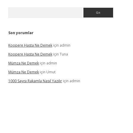
Arama
Son yorumlar
Koopere Hasta Ne Demek
için
admin
Koopere Hasta Ne Demek
için
Tuna
Mümza Ne Demek
için
admin
Mümza Ne Demek
için
Umut
1000 Sayısı Rakamla Nasıl Yazılır
için
admin
gir.net