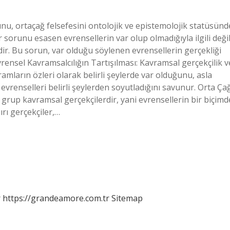
nu, ortaçağ felsefesini ontolojik ve epistemolojik statüsünd
r sorunu esasen evrensellerin var olup olmadığıyla ilgili değil
idir. Bu sorun, var olduğu söylenen evrensellerin gerçekliği
ensel Kavramsalcılığın Tartışılması: Kavramsal gerçekçilik v
amların özleri olarak belirli şeylerde var olduğunu, asla
 evrenselleri belirli şeylerden soyutladığını savunur. Orta Ça
ki grup kavramsal gerçekçilerdir, yani evrensellerin bir biçimd
ırı gerçekçiler,…
r
https://grandeamore.com.tr
Sitemap