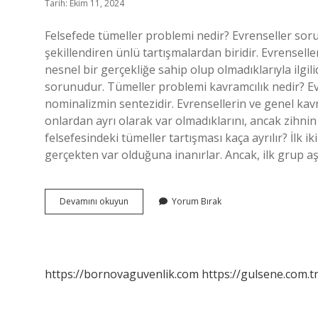
Tarih: Ekim 11, 2024
Felsefede tümeller problemi nedir? Evrenseller soru
şekillendiren ünlü tartışmalardan biridir. Evrenselle
nesnel bir gerçekliğe sahip olup olmadıklarıyla ilgil
sorunudur. Tümeller problemi kavramcılık nedir? Evr
nominalizmin sentezidir. Evrensellerin ve genel kavr
onlardan ayrı olarak var olmadıklarını, ancak zihnin
felsefesindeki tümeller tartışması kaça ayrılır? İlk i
gerçekten var olduğuna inanırlar. Ancak, ilk grup aş
Tümeller
Devamını okuyun
Yorum Bırak
Problemi
Nedir
Tyt
Felsefe
https://bornovaguvenlik.com
https://gulsene.com.t