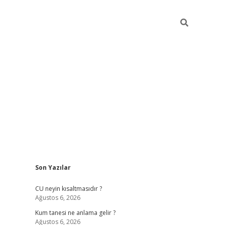
Sidebar
Son Yazılar
betexper güncel giriş
betexpergir.net
CU neyin kısaltmasıdır ?
Ağustos 6, 2026
Kum tanesi ne anlama gelir ?
Ağustos 6, 2026