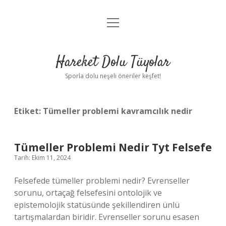
menüyü
Anasayfa
aç
Gizlilik Politikası
Hareket Dolu Tüyolar
Yasal Uyarı
Sporla dolu neşeli öneriler keşfet!
Hakkımızda
Etiket:
Tümeller problemi kavramcılık nedir
Tümeller Problemi Nedir Tyt Felsefe
Tarih: Ekim 11, 2024
Felsefede tümeller problemi nedir? Evrenseller
sorunu, ortaçağ felsefesini ontolojik ve
epistemolojik statüsünde şekillendiren ünlü
tartışmalardan biridir. Evrenseller sorunu esasen