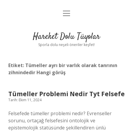
menüyü
Anasayfa
aç
Gizlilik Politikası
Hareket Dolu Tüyolar
Yasal Uyarı
Sporla dolu neşeli öneriler keşfet!
Hakkımızda
Etiket:
Tümeller ayrı bir varlık olarak tanrının
zihnindedir Hangi görüş
Tümeller Problemi Nedir Tyt Felsefe
Tarih: Ekim 11, 2024
Felsefede tümeller problemi nedir? Evrenseller
sorunu, ortaçağ felsefesini ontolojik ve
epistemolojik statüsünde şekillendiren ünlü