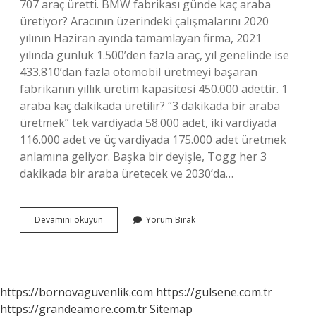
707 araç üretti. BMW fabrikası günde kaç araba
üretiyor? Aracının üzerindeki çalışmalarını 2020
yılının Haziran ayında tamamlayan firma, 2021
yılında günlük 1.500’den fazla araç, yıl genelinde ise
433.810’dan fazla otomobil üretmeyi başaran
fabrikanın yıllık üretim kapasitesi 450.000 adettir. 1
araba kaç dakikada üretilir? “3 dakikada bir araba
üretmek” tek vardiyada 58.000 adet, iki vardiyada
116.000 adet ve üç vardiyada 175.000 adet üretmek
anlamına geliyor. Başka bir deyişle, Togg her 3
dakikada bir araba üretecek ve 2030’da…
Renault
Devamını okuyun
Yorum Bırak
Bir
Günde
Kaç
Araç
Üretiyor
https://bornovaguvenlik.com
https://gulsene.com.tr
https://grandeamore.com.tr
Sitemap