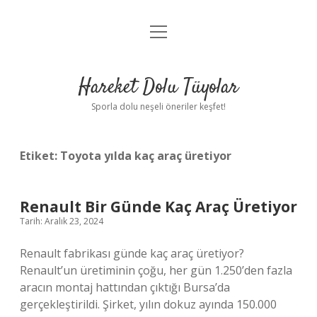
menüyü
Anasayfa
aç
Gizlilik Politikası
Hareket Dolu Tüyolar
Yasal Uyarı
Sporla dolu neşeli öneriler keşfet!
Hakkımızda
Etiket:
Toyota yılda kaç araç üretiyor
Renault Bir Günde Kaç Araç Üretiyor
Tarih: Aralık 23, 2024
Renault fabrikası günde kaç araç üretiyor?
Renault’un üretiminin çoğu, her gün 1.250’den fazla
aracın montaj hattından çıktığı Bursa’da
gerçekleştirildi. Şirket, yılın dokuz ayında 150.000