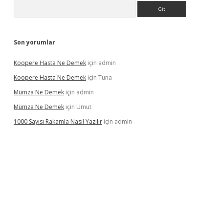
Arama
Son yorumlar
Koopere Hasta Ne Demek
için
admin
Koopere Hasta Ne Demek
için
Tuna
Mümza Ne Demek
için
admin
Mümza Ne Demek
için
Umut
1000 Sayısı Rakamla Nasıl Yazılır
için
admin
gir.net