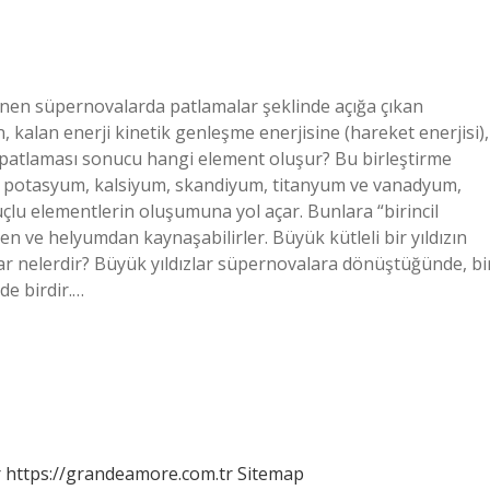
en süpernovalarda patlamalar şeklinde açığa çıkan
n, kalan enerji kinetik genleşme enerjisine (hareket enerjisi),
 patlaması sonucu hangi element oluşur? Bu birleştirme
m, potasyum, kalsiyum, skandiyum, titanyum ve vanadyum,
çlu elementlerin oluşumuna yol açar. Bunlara “birincil
en ve helyumdan kaynaşabilirler. Büyük kütleli bir yıldızın
r nelerdir? Büyük yıldızlar süpernovalara dönüştüğünde, bi
de birdir.…
r
https://grandeamore.com.tr
Sitemap