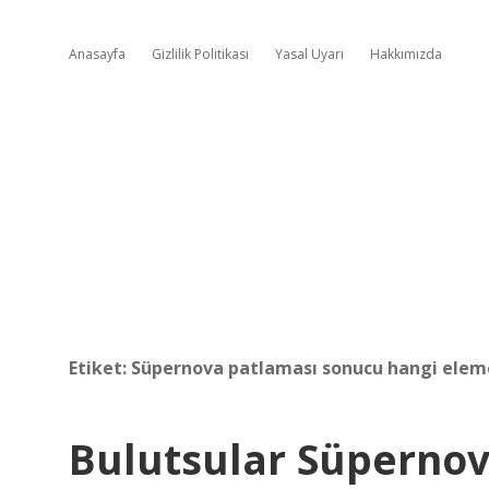
Anasayfa
Gizlilik Politikası
Yasal Uyarı
Hakkımızda
Etiket:
Süpernova patlaması sonucu hangi elem
Bulutsular Süperno