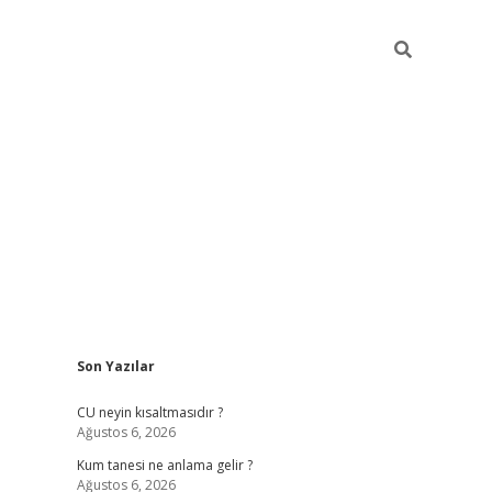
Sidebar
Son Yazılar
betexper güncel giriş
betexpergir.net
CU neyin kısaltmasıdır ?
Ağustos 6, 2026
Kum tanesi ne anlama gelir ?
Ağustos 6, 2026