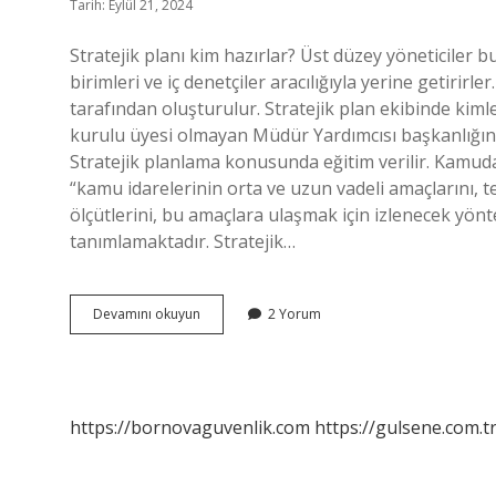
Tarih: Eylül 21, 2024
Stratejik planı kim hazırlar? Üst düzey yöneticiler 
birimleri ve iç denetçiler aracılığıyla yerine getirirl
tarafından oluşturulur. Stratejik plan ekibinde kim
kurulu üyesi olmayan Müdür Yardımcısı başkanlığında
Stratejik planlama konusunda eğitim verilir. Kamuda 
“kamu idarelerinin orta ve uzun vadeli amaçlarını, te
ölçütlerini, bu amaçlara ulaşmak için izlenecek yönt
tanımlamaktadır. Stratejik…
Il
Devamını okuyun
2 Yorum
Özel
Idaresi
Stratejik
Planı
Kim
https://bornovaguvenlik.com
https://gulsene.com.t
Hazırlar