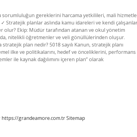
bu sorumluluğun gereklerini harcama yetkilileri, mali hizmetle
er. ✓ Stratejik planlar aslında kamu idareleri ve kendi çalışanlar
ler olur? Ekip: Müdür tarafından atanan ve okul yönetim
, nitelikli öğretmenler ve veli gönüllülerinden oluşur.
stratejik plan nedir? 5018 sayılı Kanun, stratejik planı
mel ilke ve politikalarını, hedef ve önceliklerini, performans
emler ile kaynak dağılımını içeren plan” olarak
r
https://grandeamore.com.tr
Sitemap