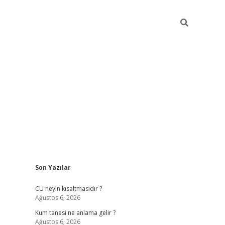
Sidebar
Son Yazılar
betexper güncel giriş
betexpergir.net
CU neyin kısaltmasıdır ?
Ağustos 6, 2026
Kum tanesi ne anlama gelir ?
Ağustos 6, 2026