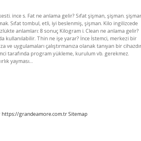
kesti. ince s. Fat ne anlama gelir? Sıfat şişman, şişman. şişma
. Sıfat tombul, etli, iyi beslenmiş, şişman. Kilo ingilizcede
özlükte anlamları: 8 sonuç Kilogram i. Clean ne anlama gelir?
kullanılabilir. Thin ne işe yarar? İnce İstemci, merkezi bir
ve uygulamaları çalıştırmanıza olanak tanıyan bir cihazdır
emci tarafında program yükleme, kurulum vb. gerekmez.
ırlık yayması…
r
https://grandeamore.com.tr
Sitemap