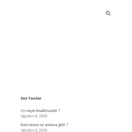
Sidebar
Son Yazılar
betexper güncel giriş
betexpergir.
CU neyin kısaltmasıdır ?
Ağustos 6, 2026
Kum tanesi ne anlama gelir ?
Ağustos 6, 2026