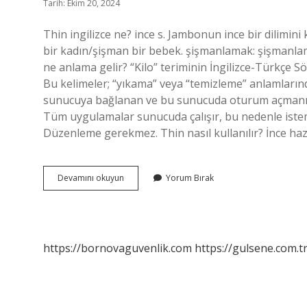
Tarih: Ekim 20, 2024
Thin ingilizce ne? ince s. Jambonun ince bir dilimini 
bir kadın/şişman bir bebek. şişmanlamak: şişmanlamak
ne anlama gelir? “Kilo” teriminin İngilizce-Türkçe S
Bu kelimeler; “yıkama” veya “temizleme” anlamlarında 
sunucuya bağlanan ve bu sunucuda oturum açmanıza 
Tüm uygulamalar sunucuda çalışır, bu nedenle ist
Düzenleme gerekmez. Thin nasıl kullanılır? İnce haz
Thin
Devamını okuyun
Yorum Bırak
Ne
Anlama
Gelir
https://bornovaguvenlik.com
https://gulsene.com.t