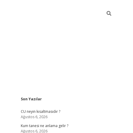
Sidebar
Son Yazılar
betexper güncel giriş
betexpergir.net
CU neyin kısaltmasıdır ?
Ağustos 6, 2026
Kum tanesi ne anlama gelir ?
Ağustos 6, 2026