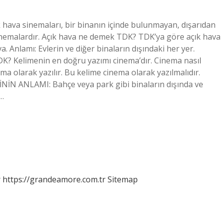
k hava sinemaları, bir binanın içinde bulunmayan, dışarıdan
inemalardır. Açık hava ne demek TDK? TDK’ya göre açık hava
va. Anlamı: Evlerin ve diğer binaların dışındaki her yer.
TDK? Kelimenin en doğru yazımı cinema’dır. Cinema nasıl
ema olarak yazılır. Bu kelime cinema olarak yazılmalıdır.
İNİN ANLAMI: Bahçe veya park gibi binaların dışında ve
e…
r
https://grandeamore.com.tr
Sitemap