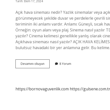
Tarih: Ekim 17, 2024
Açık hava sineması nedir? Yazlık sinemalar veya açı
görünmeyecek şekilde duvar ve perdelerle çevrili s
teriminin iki anlamı vardır. Anlamı: Güneşli, sıcak ha
Örneğin: oyun alanı veya plaj. Sinema nasıl yazılır 
yazılır? Cinema kelimesi genellikle yanlış olarak cin
Açıkhava sineması nasıl yazılır? AÇIK HAVA KELİMES
bulutsuz havadaki bir yer anlamına gelir. Bu kelim
Acikhava
Devamını okuyun
8 Yorum
Sinemasi
Nasil
Yazilir
https://bornovaguvenlik.com
https://gulsene.com.t