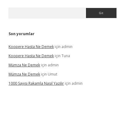
Arama
Son yorumlar
Koopere Hasta Ne Demek
için
admin
Koopere Hasta Ne Demek
için
Tuna
Mümza Ne Demek
için
admin
Mümza Ne Demek
için
Umut
1000 Sayısı Rakamla Nasıl Yazılır
için
admin
gir.net