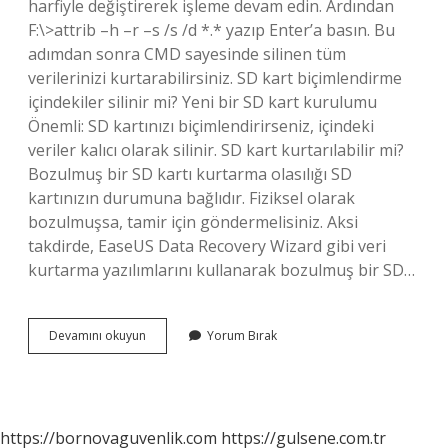
harfiyle değiştirerek işleme devam edin. Ardından
F:\>attrib –h –r –s /s /d *.* yazıp Enter’a basın. Bu
adımdan sonra CMD sayesinde silinen tüm
verilerinizi kurtarabilirsiniz. SD kart biçimlendirme
içindekiler silinir mi? Yeni bir SD kart kurulumu
Önemli: SD kartınızı biçimlendirirseniz, içindeki
veriler kalıcı olarak silinir. SD kart kurtarılabilir mi?
Bozulmuş bir SD kartı kurtarma olasılığı SD
kartınızın durumuna bağlıdır. Fiziksel olarak
bozulmuşsa, tamir için göndermelisiniz. Aksi
takdirde, EaseUS Data Recovery Wizard gibi veri
kurtarma yazılımlarını kullanarak bozulmuş bir SD…
Biçimlendirilmiş
Devamını okuyun
Yorum Bırak
Sd
Card
Geri
Yüklenir
Mi
https://bornovaguvenlik.com
https://gulsene.com.tr