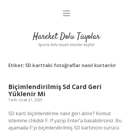
menüyü
Anasayfa
aç
Gizlilik Politikası
Hareket Dolu Tüyolar
Yasal Uyarı
Sporla dolu neşeli öneriler keşfet!
Hakkımızda
Etiket:
SD karttaki fotoğraflar nasıl kurtarılır
Biçimlendirilmiş Sd Card Geri
Yüklenir Mi
Tarih: Ocak 21, 2025
SD kartı biçimlendirme nasıl geri alınır? Komut
istemine chkdsk F: /f yazıp Enter’a basabilirsiniz. Bu
aşamada F:’yi biçimlendirilmiş SD kartınızın sürücü