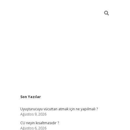
Sidebar
Son Yazılar
betexper güncel giriş
betexpergir.net
Uyuşturucuyu vücuttan atmak için ne yapılmalı ?
Ağustos 9, 2026
CU neyin kısaltmasıdır ?
Ağustos 6, 2026