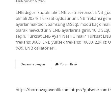
Tarih: Şubat 16, 2025
LNB değeri kaç olmalı? LNB türü: Evrensel. LNB güc
olmalı 2024? Turksat uydusunun LNB frekansı genel
ayarlanmaktadır. Samsung DiSEqC modu kaç olmalı
olarak mevcuttur. 9 LNB ayarlarına girin. 10 DiSEqC
seçin. Turksat LNB Ayarı Nasıl Olmalı? Türksat LNB 
frekans: 9600. LNB yüksek frekans: 10600. 22kHz: O
%99. LNB osilatörleri…
Alt
Devamını okuyun
Yorum Bırak
Lnb
Osilatörü
Kaç
Olmalı
https://bornovaguvenlik.com
https://gulsene.com.t