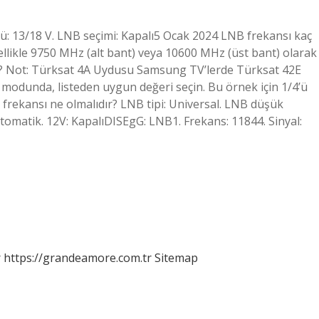
ü: 13/18 V. LNB seçimi: Kapalı5 Ocak 2024 LNB frekansı kaç
likle 9750 MHz (alt bant) veya 10600 MHz (üst bant) olarak
? Not: Türksat 4A Uydusu Samsung TV’lerde Türksat 42E
 modunda, listeden uygun değeri seçin. Bu örnek için 1/4’ü
frekansı ne olmalıdır? LNB tipi: Universal. LNB düşük
tomatik. 12V: KapalıDISEgG: LNB1. Frekans: 11844. Sinyal:
r
https://grandeamore.com.tr
Sitemap