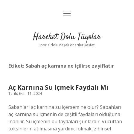
menüyü
Anasayfa
aç
Gizlilik Politikası
Hareket Dolu Tüyolar
Yasal Uyarı
Sporla dolu neşeli öneriler keşfet!
Hakkımızda
Etiket:
Sabah aç karnına ne içilirse zayiflatır
Aç Karnına Su Içmek Faydalı Mı
Tarih: Ekim 11, 2024
Sabahları aç karnına su içersem ne olur? Sabahları
aç karnına su içmenin de çeşitli faydaları olduğuna
inanılır. Su içmenin bu faydaları şunlardır: Vücuttan
toksinlerin atılmasına yardımcı olmak, zihinsel