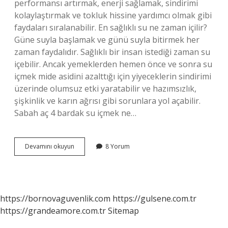
performansı artırmak, enerji sağlamak, sindirimi
kolaylaştırmak ve tokluk hissine yardımcı olmak gibi
faydaları sıralanabilir. En sağlıklı su ne zaman içilir?
Güne suyla başlamak ve günü suyla bitirmek her
zaman faydalıdır. Sağlıklı bir insan istediği zaman su
içebilir. Ancak yemeklerden hemen önce ve sonra su
içmek mide asidini azalttığı için yiyeceklerin sindirimi
üzerinde olumsuz etki yaratabilir ve hazımsızlık,
şişkinlik ve karın ağrısı gibi sorunlara yol açabilir.
Sabah aç 4 bardak su içmek ne…
Aç
Devamını okuyun
8 Yorum
Karnına
Su
Içmek
Faydalı
Mı
https://bornovaguvenlik.com
https://gulsene.com.tr
https://grandeamore.com.tr
Sitemap