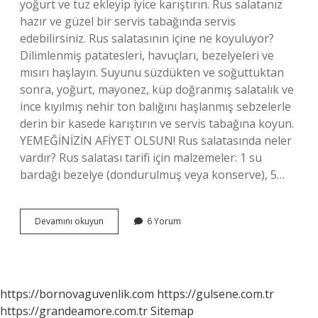
yoğurt ve tuz ekleyip iyice karıştırın. Rus salatanız
hazır ve güzel bir servis tabağında servis
edebilirsiniz. Rus salatasının içine ne koyuluyor?
Dilimlenmiş patatesleri, havuçları, bezelyeleri ve
mısırı haşlayın. Suyunu süzdükten ve soğuttuktan
sonra, yoğurt, mayonez, küp doğranmış salatalık ve
ince kıyılmış nehir ton balığını haşlanmış sebzelerle
derin bir kasede karıştırın ve servis tabağına koyun.
YEMEĞİNİZİN AFİYET OLSUN! Rus salatasında neler
vardır? Rus salatası tarifi için malzemeler: 1 su
bardağı bezelye (dondurulmuş veya konserve), 5…
En
Devamını okuyun
6 Yorum
Güzel
Rus
Salatası
Nasıl
Yapılır
https://bornovaguvenlik.com
https://gulsene.com.tr
https://grandeamore.com.tr
Sitemap