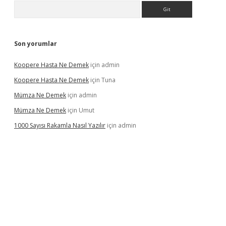
Arama
Son yorumlar
Koopere Hasta Ne Demek
için
admin
Koopere Hasta Ne Demek
için
Tuna
Mümza Ne Demek
için
admin
Mümza Ne Demek
için
Umut
1000 Sayısı Rakamla Nasıl Yazılır
için
admin
gir.net