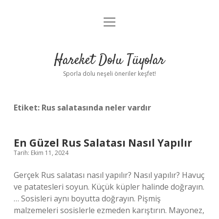
menüyü
Anasayfa
aç
Gizlilik Politikası
Hareket Dolu Tüyolar
Yasal Uyarı
Sporla dolu neşeli öneriler keşfet!
Hakkımızda
Etiket:
Rus salatasında neler vardır
En Güzel Rus Salatası Nasıl Yapılır
Tarih: Ekim 11, 2024
Gerçek Rus salatası nasıl yapılır? Nasıl yapılır? Havuç
ve patatesleri soyun. Küçük küpler halinde doğrayın.
… Sosisleri aynı boyutta doğrayın. Pişmiş
malzemeleri sosislerle ezmeden karıştırın. Mayonez,