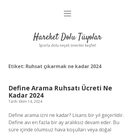
menüyü
Anasayfa
aç
Gizlilik Politikası
Hareket Dolu Tüyolar
Yasal Uyarı
Sporla dolu neşeli öneriler keşfet!
Hakkımızda
Etiket:
Ruhsat çıkarmak ne kadar 2024
Define Arama Ruhsatı Ücreti Ne
Kadar 2024
Tarih: Ekim 14, 2024
Define arama izni ne kadar? Lisans bir yıl geçerlidir.
Define avı en fazla bir ay aralıksız devam eder. Bu
süre içinde olumsuz hava koşulları veya doğal