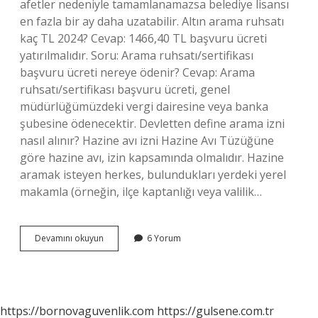
afetler nedeniyle tamamlanamazsa belediye lisansı
en fazla bir ay daha uzatabilir. Altın arama ruhsatı
kaç TL 2024? Cevap: 1466,40 TL başvuru ücreti
yatırılmalıdır. Soru: Arama ruhsatı/sertifikası
başvuru ücreti nereye ödenir? Cevap: Arama
ruhsatı/sertifikası başvuru ücreti, genel
müdürlüğümüzdeki vergi dairesine veya banka
şubesine ödenecektir. Devletten define arama izni
nasıl alınır? Hazine avı izni Hazine Avı Tüzüğüne
göre hazine avı, izin kapsamında olmalıdır. Hazine
aramak isteyen herkes, bulundukları yerdeki yerel
makamla (örneğin, ilçe kaptanlığı veya valilik…
Define
Devamını okuyun
6 Yorum
Arama
Ruhsatı
Ücreti
Ne
Kadar
https://bornovaguvenlik.com
https://gulsene.com.tr
2024