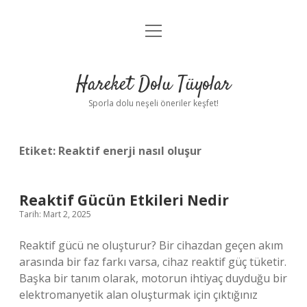
menüyü
Anasayfa
aç
Gizlilik Politikası
Hareket Dolu Tüyolar
Yasal Uyarı
Sporla dolu neşeli öneriler keşfet!
Hakkımızda
Etiket:
Reaktif enerji nasıl oluşur
Reaktif Gücün Etkileri Nedir
Tarih: Mart 2, 2025
Reaktif gücü ne oluşturur? Bir cihazdan geçen akım
arasında bir faz farkı varsa, cihaz reaktif güç tüketir.
Başka bir tanım olarak, motorun ihtiyaç duyduğu bir
elektromanyetik alan oluşturmak için çıktığınız