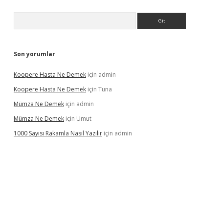
Arama
Son yorumlar
Koopere Hasta Ne Demek
için
admin
Koopere Hasta Ne Demek
için
Tuna
Mümza Ne Demek
için
admin
Mümza Ne Demek
için
Umut
1000 Sayısı Rakamla Nasıl Yazılır
için
admin
gir.net