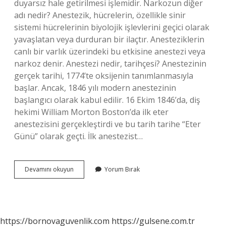
duyarsız hale getirilmesi işlemidir. Narkozun diğer
adı nedir? Anestezik, hücrelerin, özellikle sinir
sistemi hücrelerinin biyolojik işlevlerini geçici olarak
yavaşlatan veya durduran bir ilaçtır. Anesteziklerin
canlı bir varlık üzerindeki bu etkisine anestezi veya
narkoz denir. Anestezi nedir, tarihçesi? Anestezinin
gerçek tarihi, 1774’te oksijenin tanımlanmasıyla
başlar. Ancak, 1846 yılı modern anestezinin
başlangıcı olarak kabul edilir. 16 Ekim 1846’da, diş
hekimi William Morton Boston’da ilk eter
anestezisini gerçekleştirdi ve bu tarih tarihe “Eter
Günü” olarak geçti. İlk anestezist…
Anestezinin
Devamını okuyun
Yorum Bırak
Kelime
Anlamı
Nedir
https://bornovaguvenlik.com
https://gulsene.com.tr