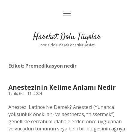
menüyü
Anasayfa
aç
Gizlilik Politikası
Hareket Dolu Tüyolar
Yasal Uyarı
Sporla dolu neşeli öneriler keşfet!
Hakkımızda
Etiket:
Premedikasyon nedir
Anestezinin Kelime Anlamı Nedir
Tarih: Ekim 11, 2024
Anestezi Latince Ne Demek? Anestezi (Yunanca
yoksunluk öneki an- ve aesthētos, “hissetmek”)
genellikle cerrahi müdahalelerden önce uygulanan
ve vücudun tümünün veya belli bir bölgesinin ağrıya