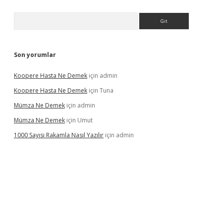
Arama
Son yorumlar
Koopere Hasta Ne Demek
için
admin
Koopere Hasta Ne Demek
için
Tuna
Mümza Ne Demek
için
admin
Mümza Ne Demek
için
Umut
1000 Sayısı Rakamla Nasıl Yazılır
için
admin
gir.net