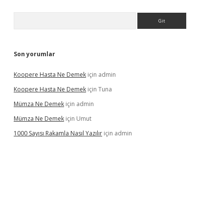
Arama
Son yorumlar
Koopere Hasta Ne Demek
için
admin
Koopere Hasta Ne Demek
için
Tuna
Mümza Ne Demek
için
admin
Mümza Ne Demek
için
Umut
1000 Sayısı Rakamla Nasıl Yazılır
için
admin
gir.net