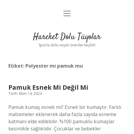
menüyü
Anasayfa
aç
Gizlilik Politikası
Hareket Dolu Tüyolar
Yasal Uyarı
Sporla dolu neşeli öneriler keşfet!
Hakkımızda
Etiket:
Polyester mi pamuk mu
Pamuk Esnek Mi Değil Mi
Tarih: Ekim 14, 2024
Pamuk kumaş esnek mi? Esnek bir kumaştır. Farklı
malzemeler eklenerek daha fazla sayıda esneme
katmanı elde edilebilir. %100 pamuklu kumaşlar
kesinlikle sağlıklıdır. Çocuklar ve bebekler