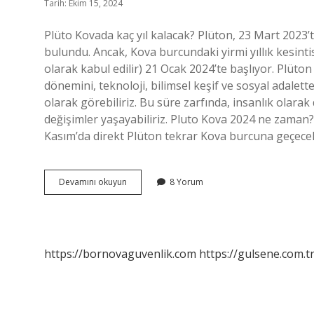
Tarih: Ekim 15, 2024
Plüto Kovada kaç yıl kalacak? Plüton, 23 Mart 2023’
bulundu. Ancak, Kova burcundaki yirmi yıllık kesint
olarak kabul edilir) 21 Ocak 2024’te başlıyor. Plüt
dönemini, teknoloji, bilimsel keşif ve sosyal adalette
olarak görebiliriz. Bu süre zarfında, insanlık olara
değişimler yaşayabiliriz. Pluto Kova 2024 ne zaman?
Kasım’da direkt Plüton tekrar Kova burcuna geçece
Plüton
Devamını okuyun
8 Yorum
Kova
Burcunda
Ne
Kadar
Kalacak
https://bornovaguvenlik.com
https://gulsene.com.t