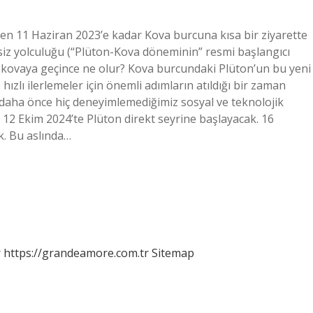
ten 11 Haziran 2023’e kadar Kova burcuna kısa bir ziyarette
isiz yolculuğu (“Plüton-Kova döneminin” resmi başlangıcı
on kovaya geçince ne olur? Kova burcundaki Plüton’un bu yeni
 hızlı ilerlemeler için önemli adımların atıldığı bir zaman
k daha önce hiç deneyimlemediğimiz sosyal ve teknolojik
 12 Ekim 2024’te Plüton direkt seyrine başlayacak. 16
k. Bu aslında…
r
https://grandeamore.com.tr
Sitemap