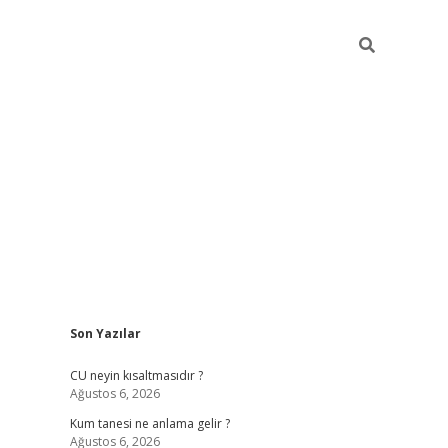
Sidebar
Son Yazılar
betexper güncel giriş
betexpergir.net
CU neyin kısaltmasıdır ?
Ağustos 6, 2026
Kum tanesi ne anlama gelir ?
Ağustos 6, 2026