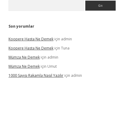
Arama
Son yorumlar
Koopere Hasta Ne Demek
için
admin
Koopere Hasta Ne Demek
için
Tuna
Mümza Ne Demek
için
admin
Mümza Ne Demek
için
Umut
1000 Sayısı Rakamla Nasıl Yazılır
için
admin
gir.net