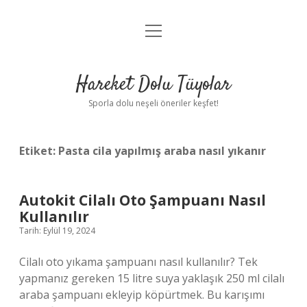
menüyü
Anasayfa
aç
Gizlilik Politikası
Hareket Dolu Tüyolar
Yasal Uyarı
Sporla dolu neşeli öneriler keşfet!
Hakkımızda
Etiket:
Pasta cila yapılmış araba nasıl yıkanır
Autokit Cilalı Oto Şampuanı Nasıl
Kullanılır
Tarih: Eylül 19, 2024
Cilalı oto yıkama şampuanı nasıl kullanılır? Tek
yapmanız gereken 15 litre suya yaklaşık 250 ml cilalı
araba şampuanı ekleyip köpürtmek. Bu karışımı