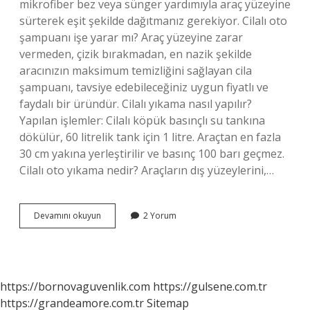
mikrofiber bez veya sünger yardımıyla araç yüzeyine
sürterek eşit şekilde dağıtmanız gerekiyor. Cilalı oto
şampuanı işe yarar mı? Araç yüzeyine zarar
vermeden, çizik bırakmadan, en nazik şekilde
aracınızın maksimum temizliğini sağlayan cila
şampuanı, tavsiye edebileceğiniz uygun fiyatlı ve
faydalı bir üründür. Cilalı yıkama nasıl yapılır?
Yapılan işlemler: Cilalı köpük basınçlı su tankına
dökülür, 60 litrelik tank için 1 litre. Araçtan en fazla
30 cm yakına yerleştirilir ve basınç 100 barı geçmez.
Cilalı oto yıkama nedir? Araçların dış yüzeylerini,…
Autokit
Devamını okuyun
2 Yorum
Cilalı
Oto
Şampuanı
Nasıl
Kullanılır
https://bornovaguvenlik.com
https://gulsene.com.tr
https://grandeamore.com.tr
Sitemap