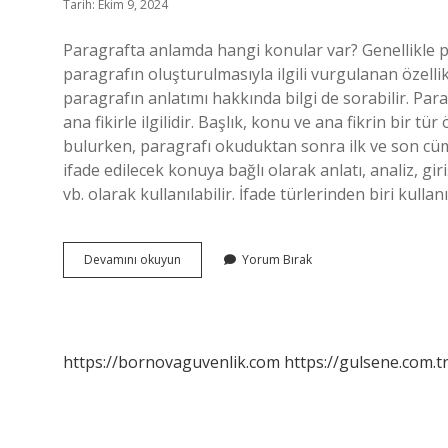
Tarih: Ekim 9, 2024
Paragrafta anlamda hangi konular var? Genellikle para
paragrafın oluşturulmasıyla ilgili vurgulanan özellik
paragrafın anlatımı hakkında bilgi de sorabilir. Par
ana fikirle ilgilidir. Başlık, konu ve ana fikrin bir tü
bulurken, paragrafı okuduktan sonra ilk ve son cüml
ifade edilecek konuya bağlı olarak anlatı, analiz, g
vb. olarak kullanılabilir. İfade türlerinden biri kull
Paragrafın
Devamını okuyun
Yorum Bırak
Alt
Başlıkları
Nelerdir
https://bornovaguvenlik.com
https://gulsene.com.t