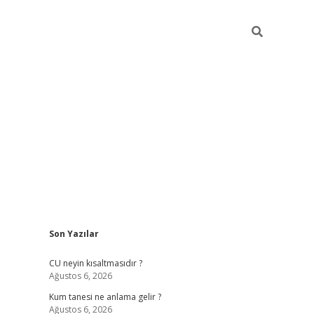
Sidebar
Son Yazılar
betexper güncel giriş
betexpergir.net
CU neyin kısaltmasıdır ?
Ağustos 6, 2026
Kum tanesi ne anlama gelir ?
Ağustos 6, 2026