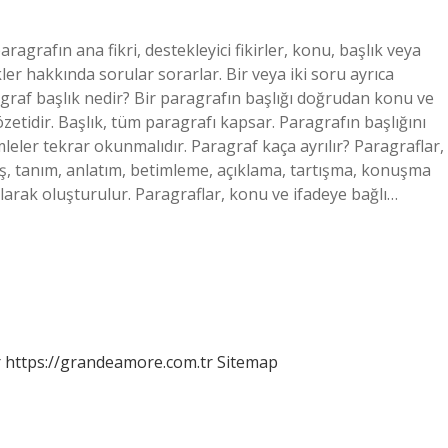
grafın ana fikri, destekleyici fikirler, konu, başlık veya
ler hakkında sorular sorarlar. Bir veya iki soru ayrıca
agraf başlık nedir? Bir paragrafın başlığı doğrudan konu ve
r özetidir. Başlık, tüm paragrafı kapsar. Paragrafın başlığını
eler tekrar okunmalıdır. Paragraf kaça ayrılır? Paragraflar,
iriş, tanım, anlatım, betimleme, açıklama, tartışma, konuşma
anılarak oluşturulur. Paragraflar, konu ve ifadeye bağlı…
r
https://grandeamore.com.tr
Sitemap