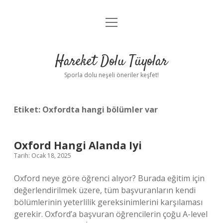
menüyü
Anasayfa
aç
Gizlilik Politikası
Hareket Dolu Tüyolar
Yasal Uyarı
Sporla dolu neşeli öneriler keşfet!
Hakkımızda
Etiket:
Oxfordta hangi bölümler var
Oxford Hangi Alanda Iyi
Tarih: Ocak 18, 2025
Oxford neye göre öğrenci alıyor? Burada eğitim için
değerlendirilmek üzere, tüm başvuranların kendi
bölümlerinin yeterlilik gereksinimlerini karşılaması
gerekir. Oxford’a başvuran öğrencilerin çoğu A-level