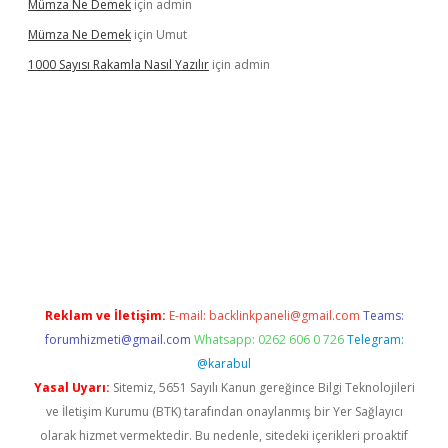
Mümza Ne Demek
için
admin
Mümza Ne Demek
için
Umut
1000 Sayısı Rakamla Nasıl Yazılır
için
admin
r.net
Reklam ve İletişim:
E-mail:
backlinkpaneli@gmail.com
Teams:
forumhizmeti@gmail.com
Whatsapp: 0262 606 0 726
Telegram:
@karabul
Yasal Uyarı:
Sitemiz, 5651 Sayılı Kanun gereğince Bilgi Teknolojileri
ve İletişim Kurumu (BTK) tarafından onaylanmış bir Yer Sağlayıcı
olarak hizmet vermektedir. Bu nedenle, sitedeki içerikleri proaktif