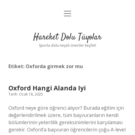
menüyü
Anasayfa
aç
Gizlilik Politikası
Hareket Dolu Tüyolar
Yasal Uyarı
Sporla dolu neşeli öneriler keşfet!
Hakkımızda
Etiket:
Oxforda girmek zor mu
Oxford Hangi Alanda Iyi
Tarih: Ocak 18, 2025
Oxford neye göre öğrenci alıyor? Burada eğitim için
değerlendirilmek üzere, tüm başvuranların kendi
bölümlerinin yeterlilik gereksinimlerini karşılaması
gerekir. Oxford’a başvuran öğrencilerin çoğu A-level