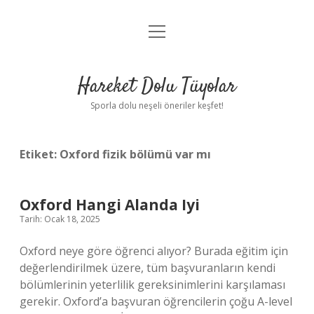
menüyü
Anasayfa
aç
Gizlilik Politikası
Hareket Dolu Tüyolar
Yasal Uyarı
Sporla dolu neşeli öneriler keşfet!
Hakkımızda
Etiket:
Oxford fizik bölümü var mı
Oxford Hangi Alanda Iyi
Tarih: Ocak 18, 2025
Oxford neye göre öğrenci alıyor? Burada eğitim için
değerlendirilmek üzere, tüm başvuranların kendi
bölümlerinin yeterlilik gereksinimlerini karşılaması
gerekir. Oxford’a başvuran öğrencilerin çoğu A-level