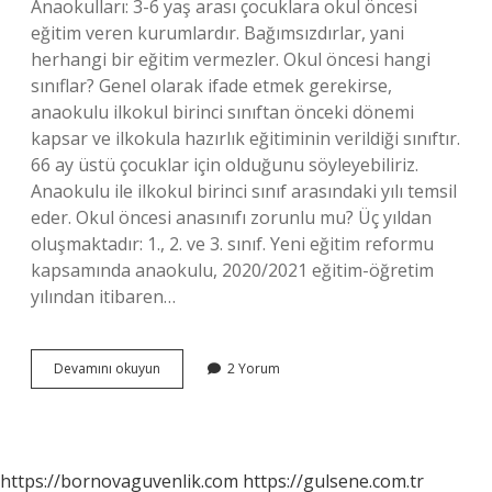
Anaokulları: 3-6 yaş arası çocuklara okul öncesi
eğitim veren kurumlardır. Bağımsızdırlar, yani
herhangi bir eğitim vermezler. Okul öncesi hangi
sınıflar? Genel olarak ifade etmek gerekirse,
anaokulu ilkokul birinci sınıftan önceki dönemi
kapsar ve ilkokula hazırlık eğitiminin verildiği sınıftır.
66 ay üstü çocuklar için olduğunu söyleyebiliriz.
Anaokulu ile ilkokul birinci sınıf arasındaki yılı temsil
eder. Okul öncesi anasınıfı zorunlu mu? Üç yıldan
oluşmaktadır: 1., 2. ve 3. sınıf. Yeni eğitim reformu
kapsamında anaokulu, 2020/2021 eğitim-öğretim
yılından itibaren…
Okul
Devamını okuyun
2 Yorum
Öncesi
Ve
Anaokulu
Aynı
Şey
https://bornovaguvenlik.com
https://gulsene.com.tr
Mi