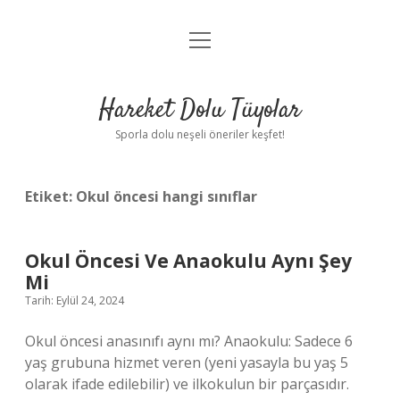
menüyü
Anasayfa
aç
Gizlilik Politikası
Hareket Dolu Tüyolar
Yasal Uyarı
Sporla dolu neşeli öneriler keşfet!
Hakkımızda
Etiket:
Okul öncesi hangi sınıflar
Okul Öncesi Ve Anaokulu Aynı Şey
Mi
Tarih: Eylül 24, 2024
Okul öncesi anasınıfı aynı mı? Anaokulu: Sadece 6
yaş grubuna hizmet veren (yeni yasayla bu yaş 5
olarak ifade edilebilir) ve ilkokulun bir parçasıdır.