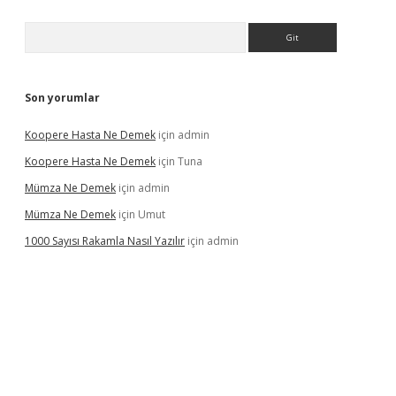
Arama
Son yorumlar
Koopere Hasta Ne Demek
için
admin
Koopere Hasta Ne Demek
için
Tuna
Mümza Ne Demek
için
admin
Mümza Ne Demek
için
Umut
1000 Sayısı Rakamla Nasıl Yazılır
için
admin
rgir.net