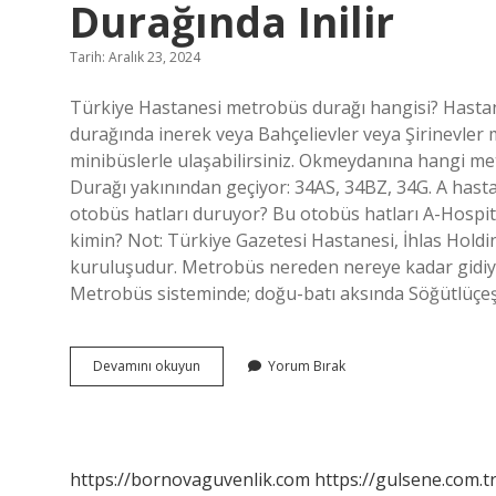
Durağında Inilir
Tarih: Aralık 23, 2024
Türkiye Hastanesi metrobüs durağı hangisi? Hastan
durağında inerek veya Bahçelievler veya Şirinevler
minibüslerle ulaşabilirsiniz. Okmeydanına hangi 
Durağı yakınından geçiyor: 34AS, 34BZ, 34G. A hast
otobüs hatları duruyor? Bu otobüs hatları A-Hospit
kimin? Not: Türkiye Gazetesi Hastanesi, İhlas Holding 
kuruluşudur. Metrobüs nereden nereye kadar gidiy
Metrobüs sisteminde; doğu-batı aksında Söğütlüçeşm
Türkiye
Devamını okuyun
Yorum Bırak
Hastanesi
Için
Hangi
Metrobus
Durağında
https://bornovaguvenlik.com
https://gulsene.com.t
Inilir