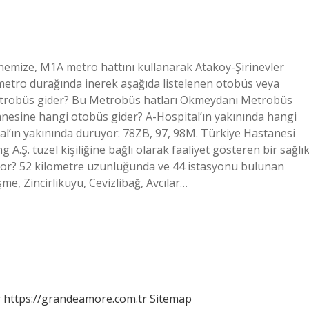
emize, M1A metro hattını kullanarak Ataköy-Şirinevler
 metro durağında inerek aşağıda listelenen otobüs veya
metrobüs gider? Bu Metrobüs hatları Okmeydanı Metrobüs
anesine hangi otobüs gider? A-Hospital’ın yakınında hangi
al’ın yakınında duruyor: 78ZB, 97, 98M. Türkiye Hastanesi
A.Ş. tüzel kişiliğine bağlı olarak faaliyet gösteren bir sağlı
or? 52 kilometre uzunluğunda ve 44 istasyonu bulunan
e, Zincirlikuyu, Cevizlibağ, Avcılar…
r
https://grandeamore.com.tr
Sitemap