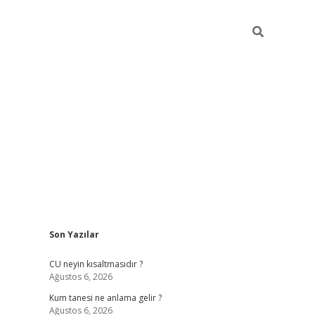
Sidebar
Son Yazılar
betexper güncel giriş
betexpergir.net
CU neyin kısaltmasıdır ?
Ağustos 6, 2026
Kum tanesi ne anlama gelir ?
Ağustos 6, 2026