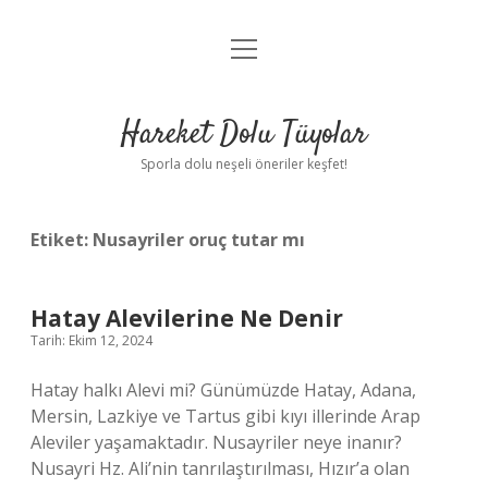
menüyü
Anasayfa
aç
Gizlilik Politikası
Hareket Dolu Tüyolar
Yasal Uyarı
Sporla dolu neşeli öneriler keşfet!
Hakkımızda
Etiket:
Nusayriler oruç tutar mı
Hatay Alevilerine Ne Denir
Tarih: Ekim 12, 2024
Hatay halkı Alevi mi? Günümüzde Hatay, Adana,
Mersin, Lazkiye ve Tartus gibi kıyı illerinde Arap
Aleviler yaşamaktadır. Nusayriler neye inanır?
Nusayri Hz. Ali’nin tanrılaştırılması, Hızır’a olan