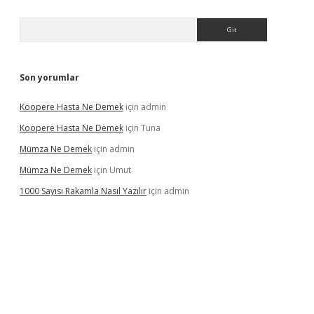
Arama
Son yorumlar
Koopere Hasta Ne Demek
için
admin
Koopere Hasta Ne Demek
için
Tuna
Mümza Ne Demek
için
admin
Mümza Ne Demek
için
Umut
1000 Sayısı Rakamla Nasıl Yazılır
için
admin
gir.net