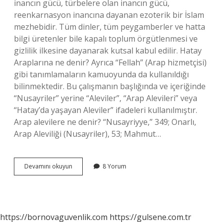
inancın gücü, türbelere olan inancın gücü,
reenkarnasyon inancına dayanan ezoterik bir İslam
mezhebidir. Tüm dinler, tüm peygamberler ve hatta
bilgi üretenler bile kapalı toplum örgütlenmesi ve
gizlilik ilkesine dayanarak kutsal kabul edilir. Hatay
Araplarına ne denir? Ayrıca “Fellah” (Arap hizmetçisi)
gibi tanımlamaların kamuoyunda da kullanıldığı
bilinmektedir. Bu çalışmanın başlığında ve içeriğinde
“Nusayriler” yerine “Aleviler”, “Arap Alevileri” veya
“Hatay’da yaşayan Aleviler” ifadeleri kullanılmıştır.
Arap alevilere ne denir? “Nusayriyye,” 349; Onarlı,
Arap Aleviliği (Nusayriler), 53; Mahmut…
Hatay
Devamını okuyun
8 Yorum
Alevilerine
Ne
Denir
https://bornovaguvenlik.com
https://gulsene.com.tr