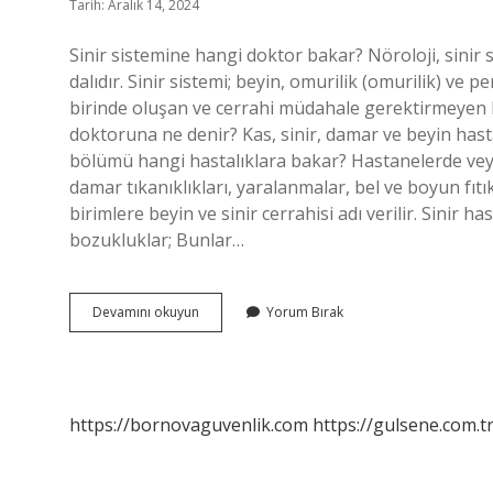
Tarih: Aralık 14, 2024
Sinir sistemine hangi doktor bakar? Nöroloji, sinir sis
dalıdır. Sinir sistemi; beyin, omurilik (omurilik) ve
birinde oluşan ve cerrahi müdahale gerektirmeyen has
doktoruna ne denir? Kas, sinir, damar ve beyin hasta
bölümü hangi hastalıklara bakar? Hastanelerde veya
damar tıkanıklıkları, yaralanmalar, bel ve boyun fıtı
birimlere beyin ve sinir cerrahisi adı verilir. Sinir 
bozukluklar; Bunlar…
Sinir
Devamını okuyun
Yorum Bırak
Sistemi
Icin
Hangi
Doktora
Gidilir
https://bornovaguvenlik.com
https://gulsene.com.t