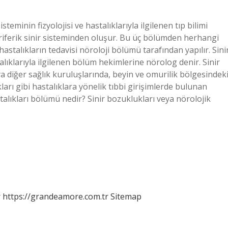
teminin fizyolojisi ve hastalıklarıyla ilgilenen tıp bilimi
 periferik sinir sisteminden oluşur. Bu üç bölümden herhangi
talıkların tedavisi nöroloji bölümü tarafından yapılır. Sini
lıklarıyla ilgilenen bölüm hekimlerine nörolog denir. Sinir
 diğer sağlık kuruluşlarında, beyin ve omurilik bölgesindek
kları gibi hastalıklara yönelik tıbbi girişimlerde bulunan
hastalıkları bölümü nedir? Sinir bozuklukları veya nörolojik
r
https://grandeamore.com.tr
Sitemap