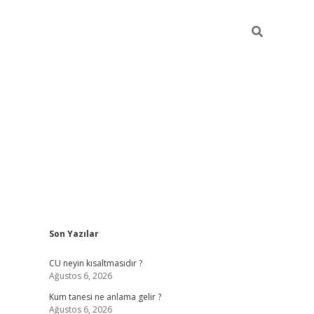
Sidebar
Son Yazılar
betexper güncel giriş
betexpergir.net
CU neyin kısaltmasıdır ?
Ağustos 6, 2026
Kum tanesi ne anlama gelir ?
Ağustos 6, 2026