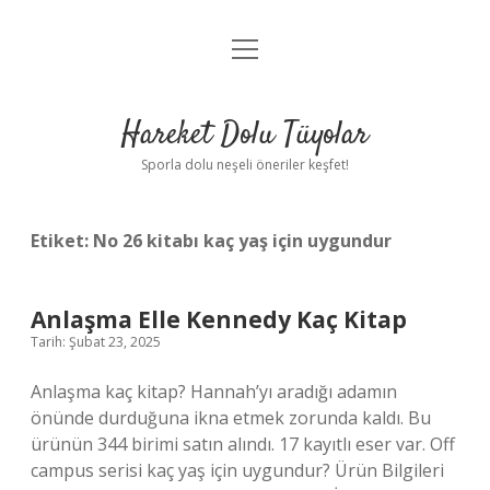
menüyü
Anasayfa
aç
Gizlilik Politikası
Hareket Dolu Tüyolar
Yasal Uyarı
Sporla dolu neşeli öneriler keşfet!
Hakkımızda
Etiket:
No 26 kitabı kaç yaş için uygundur
Anlaşma Elle Kennedy Kaç Kitap
Tarih: Şubat 23, 2025
Anlaşma kaç kitap? Hannah’yı aradığı adamın
önünde durduğuna ikna etmek zorunda kaldı. Bu
ürünün 344 birimi satın alındı. 17 kayıtlı eser var. Off
campus serisi kaç yaş için uygundur? Ürün Bilgileri