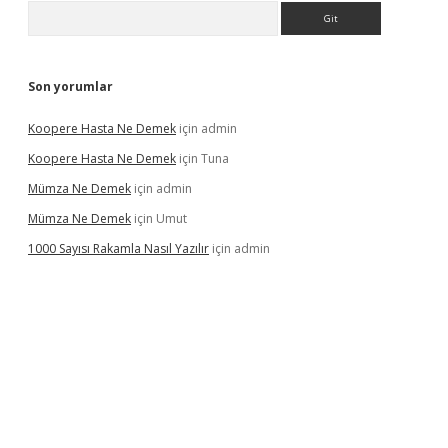
Arama
Son yorumlar
Koopere Hasta Ne Demek
için
admin
Koopere Hasta Ne Demek
için
Tuna
Mümza Ne Demek
için
admin
Mümza Ne Demek
için
Umut
1000 Sayısı Rakamla Nasıl Yazılır
için
admin
riş
betexpergir.net