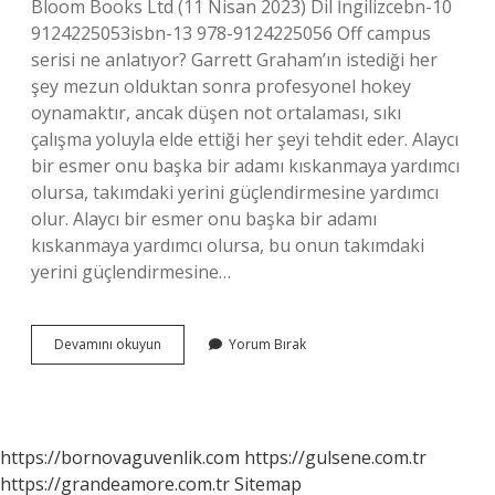
Bloom Books Ltd (11 Nisan 2023) Dil İngilizcebn-10
9124225053isbn-13 978-9124225056 Off campus
serisi ne anlatıyor? Garrett Graham’ın istediği her
şey mezun olduktan sonra profesyonel hokey
oynamaktır, ancak düşen not ortalaması, sıkı
çalışma yoluyla elde ettiği her şeyi tehdit eder. Alaycı
bir esmer onu başka bir adamı kıskanmaya yardımcı
olursa, takımdaki yerini güçlendirmesine yardımcı
olur. Alaycı bir esmer onu başka bir adamı
kıskanmaya yardımcı olursa, bu onun takımdaki
yerini güçlendirmesine…
Anlaşma
Devamını okuyun
Yorum Bırak
Elle
Kennedy
Kaç
Kitap
https://bornovaguvenlik.com
https://gulsene.com.tr
https://grandeamore.com.tr
Sitemap