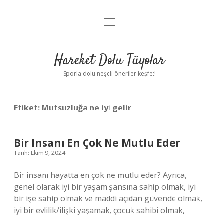
menüyü
Anasayfa
aç
Gizlilik Politikası
Hareket Dolu Tüyolar
Yasal Uyarı
Sporla dolu neşeli öneriler keşfet!
Hakkımızda
Etiket:
Mutsuzluğa ne iyi gelir
Bir Insanı En Çok Ne Mutlu Eder
Tarih: Ekim 9, 2024
Bir insanı hayatta en çok ne mutlu eder? Ayrıca,
genel olarak iyi bir yaşam şansına sahip olmak, iyi
bir işe sahip olmak ve maddi açıdan güvende olmak,
iyi bir evlilik/ilişki yaşamak, çocuk sahibi olmak,