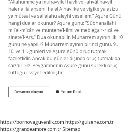
“Allahumme ya muhavvilel havli vel-ahvâl havvil
halena ila ahsenil hala! A havlike ve vigike ya azizu
ya müteal ve sallalahu aleyhi vesellem.” Aşure Günü
hangi dualar okunur? Aşure günü: “Sübhanallahi
mil’al-mîzân ve müntehe’l-ilmi ve mebleğa’r-rızâ ve
zinete’l-Arş.” Dua okunabilir. Muharrem ayının ilk 10
günü ne yapılır? Muharrem ayının birinci günü, 9.,
10. ve 11. günleri ve Aşure günü oruç tutmak
faziletlidir. Ancak bu günler dışında oruç tutmak da
caizdir. Hz. Peygamber’in Aşure günü sürekli oruç
tuttuğu rivayet edilmiştir.…
Muharrem
Devamını okuyun
Yorum Bırak
Ayında
Hangi
Dualar
Okun
https://bornovaguvenlik.com
https://gulsene.com.tr
https://grandeamore.com.tr
Sitemap