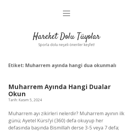
menüyü
Anasayfa
aç
Gizlilik Politikası
Hareket Dolu Tüyolar
Yasal Uyarı
Sporla dolu neşeli öneriler keşfet!
Hakkımızda
Etiket:
Muharrem ayında hangi dua okunmalı
Muharrem Ayında Hangi Dualar
Okun
Tarih: Kasım 5, 2024
Muharrem ayı zikirleri nelerdir? Muharrem ayının ilk
günü; Ayetel Kürsi’yi (360) defa okuyup her
defasında başında Bismillah derse 3-5 veya 7 defa;