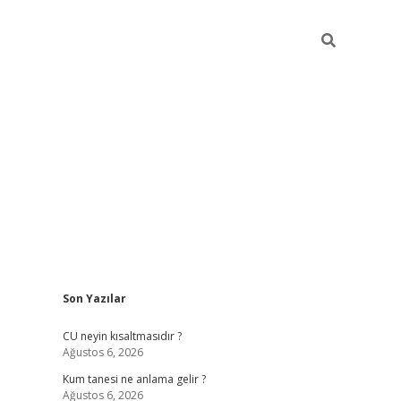
Sidebar
Son Yazılar
betexper güncel giriş
betexpergir.net
CU neyin kısaltmasıdır ?
Ağustos 6, 2026
Kum tanesi ne anlama gelir ?
Ağustos 6, 2026