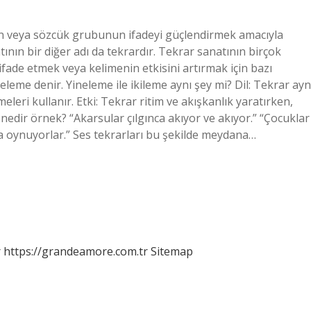
ün veya sözcük grubunun ifadeyi güçlendirmek amacıyla
ının bir diğer adı da tekrardır. Tekrar sanatının birçok
 ifade etmek veya kelimenin etkisini artırmak için bazı
leme denir. Yineleme ile ikileme aynı şey mi? Dil: Tekrar ayn
meleri kullanır. Etki: Tekrar ritim ve akışkanlık yaratırken,
nedir örnek? “Akarsular çılgınca akıyor ve akıyor.” “Çocuklar
 oynuyorlar.” Ses tekrarları bu şekilde meydana…
r
https://grandeamore.com.tr
Sitemap