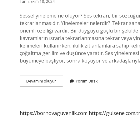
Tarih: Ekim 18, 2024
Sessel yineleme ne oluyor? Ses tekrarı, bir sözcüğ
tekrarlanmasıdır. Yinelemeler nelerdir? Tekrar sanat
önemli özelliği vardır. Bir duyguyu güçlü bir şekilde
kavramların ısrarla tekrarlanmasına tekrar veya yine
kelimeleri kullanırken, ikilik zıt anlamlara sahip keli
çoğaltma gerilim ve düşünce yaratır. Ses yinelemesi 
büyümeye başlıyor, sonra koşuyor ve arkadaşlarıyla
Sessel
Devamını okuyun
Yorum Bırak
Yineleme
Yineleme
Midir
https://bornovaguvenlik.com
https://gulsene.com.t