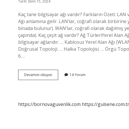
Tarih: Ekim 15, 2024
Kaç tane bilgisayar ağı vardır? Farkların Özeti: LA
Ağı anlamına gelir. LAN’lar, coğrafi olarak birbirine 
binada bulunur). WAN’lar, coğrafi olarak dağılmış ye
çapında). Kaç çeşit ağ vardır? Ağ TürleriYerel Alan Ağı
bilgisayar ağlarıdır. … Kablosuz Yerel Alan Ağı (W
Doğrusal Topoloji. … Halka Topolojisi. … Örgü Topol
6.…
Kaç
Devamını okuyun
14 Yorum
Bilgisayar
Ağı
Vardır
https://bornovaguvenlik.com
https://gulsene.com.t