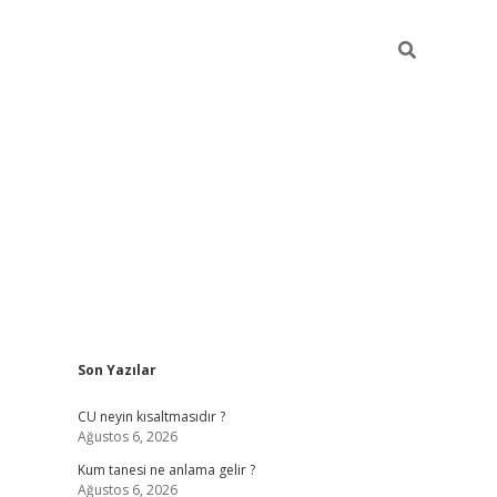
Sidebar
Son Yazılar
betexper güncel giriş
betexpergir.net
CU neyin kısaltmasıdır ?
Ağustos 6, 2026
Kum tanesi ne anlama gelir ?
Ağustos 6, 2026