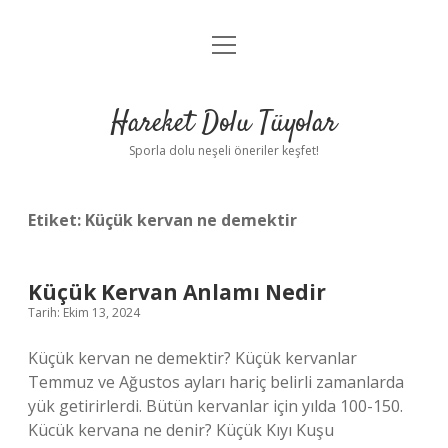
menüyü
Anasayfa
aç
Gizlilik Politikası
Hareket Dolu Tüyolar
Yasal Uyarı
Sporla dolu neşeli öneriler keşfet!
Hakkımızda
Etiket:
Küçük kervan ne demektir
Küçük Kervan Anlamı Nedir
Tarih: Ekim 13, 2024
Küçük kervan ne demektir? Küçük kervanlar
Temmuz ve Ağustos ayları hariç belirli zamanlarda
yük getirirlerdi. Bütün kervanlar için yılda 100-150.
Kücük kervana ne denir? Küçük Kıyı Kuşu