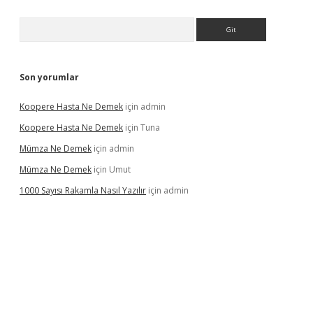
Arama
Son yorumlar
Koopere Hasta Ne Demek
için
admin
Koopere Hasta Ne Demek
için
Tuna
Mümza Ne Demek
için
admin
Mümza Ne Demek
için
Umut
1000 Sayısı Rakamla Nasıl Yazılır
için
admin
gir.net