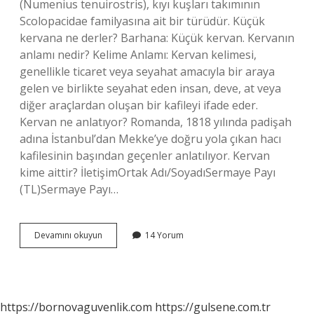
(Numenius tenuirostris), kıyı kuşları takımının
Scolopacidae familyasına ait bir türüdür. Küçük
kervana ne derler? Barhana: Küçük kervan. Kervanın
anlamı nedir? Kelime Anlamı: Kervan kelimesi,
genellikle ticaret veya seyahat amacıyla bir araya
gelen ve birlikte seyahat eden insan, deve, at veya
diğer araçlardan oluşan bir kafileyi ifade eder.
Kervan ne anlatıyor? Romanda, 1818 yılında padişah
adına İstanbul’dan Mekke’ye doğru yola çıkan hacı
kafilesinin başından geçenler anlatılıyor. Kervan
kime aittir? İletişimOrtak Adı/SoyadıSermaye Payı
(TL)Sermaye Payı…
Küçük
Devamını okuyun
14 Yorum
Kervan
Anlamı
Nedir
https://bornovaguvenlik.com
https://gulsene.com.tr