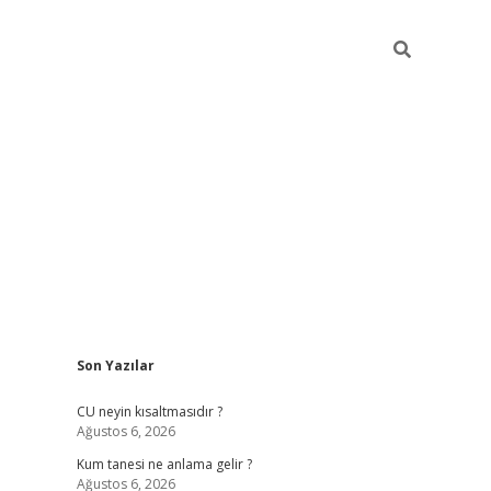
Sidebar
Son Yazılar
betexper güncel giriş
betex
CU neyin kısaltmasıdır ?
Ağustos 6, 2026
Kum tanesi ne anlama gelir ?
Ağustos 6, 2026