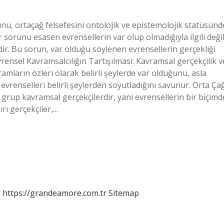
nu, ortaçağ felsefesini ontolojik ve epistemolojik statüsünd
r sorunu esasen evrensellerin var olup olmadığıyla ilgili değil
idir. Bu sorun, var olduğu söylenen evrensellerin gerçekliği
ensel Kavramsalcılığın Tartışılması: Kavramsal gerçekçilik v
amların özleri olarak belirli şeylerde var olduğunu, asla
 evrenselleri belirli şeylerden soyutladığını savunur. Orta Ça
ki grup kavramsal gerçekçilerdir, yani evrensellerin bir biçimd
ırı gerçekçiler,…
r
https://grandeamore.com.tr
Sitemap