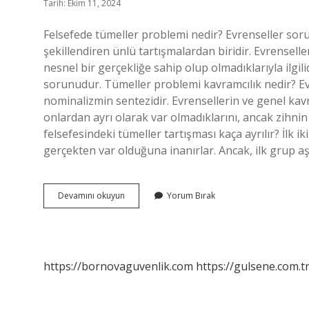
Tarih: Ekim 11, 2024
Felsefede tümeller problemi nedir? Evrenseller soru
şekillendiren ünlü tartışmalardan biridir. Evrenselle
nesnel bir gerçekliğe sahip olup olmadıklarıyla ilgil
sorunudur. Tümeller problemi kavramcılık nedir? Evr
nominalizmin sentezidir. Evrensellerin ve genel kavr
onlardan ayrı olarak var olmadıklarını, ancak zihnin
felsefesindeki tümeller tartışması kaça ayrılır? İlk i
gerçekten var olduğuna inanırlar. Ancak, ilk grup aş
Tümeller
Devamını okuyun
Yorum Bırak
Problemi
Nedir
Tyt
Felsefe
https://bornovaguvenlik.com
https://gulsene.com.t