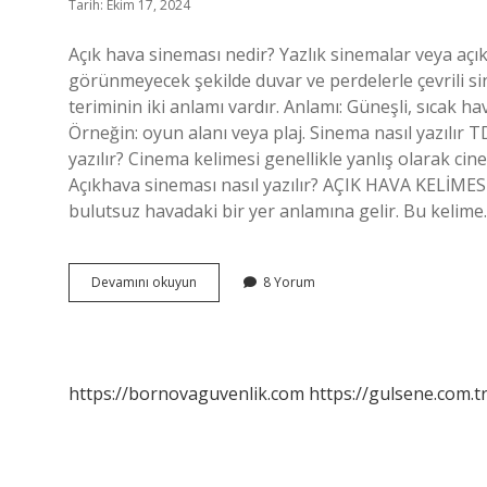
Tarih: Ekim 17, 2024
Açık hava sineması nedir? Yazlık sinemalar veya açı
görünmeyecek şekilde duvar ve perdelerle çevrili s
teriminin iki anlamı vardır. Anlamı: Güneşli, sıcak ha
Örneğin: oyun alanı veya plaj. Sinema nasıl yazılır 
yazılır? Cinema kelimesi genellikle yanlış olarak cin
Açıkhava sineması nasıl yazılır? AÇIK HAVA KELİMES
bulutsuz havadaki bir yer anlamına gelir. Bu kelim
Acikhava
Devamını okuyun
8 Yorum
Sinemasi
Nasil
Yazilir
https://bornovaguvenlik.com
https://gulsene.com.t