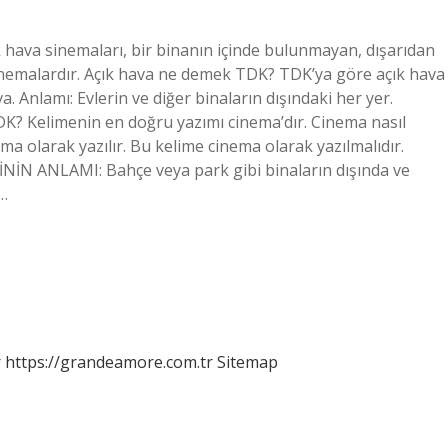
k hava sinemaları, bir binanın içinde bulunmayan, dışarıdan
inemalardır. Açık hava ne demek TDK? TDK’ya göre açık hava
va. Anlamı: Evlerin ve diğer binaların dışındaki her yer.
TDK? Kelimenin en doğru yazımı cinema’dır. Cinema nasıl
ema olarak yazılır. Bu kelime cinema olarak yazılmalıdır.
İNİN ANLAMI: Bahçe veya park gibi binaların dışında ve
e…
r
https://grandeamore.com.tr
Sitemap