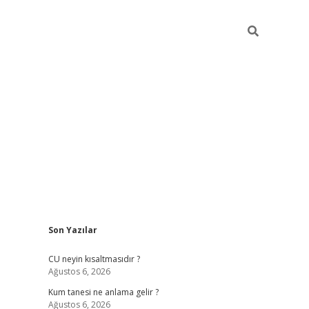
Sidebar
Son Yazılar
betexper güncel giriş
betexpergir.net
CU neyin kısaltmasıdır ?
Ağustos 6, 2026
Kum tanesi ne anlama gelir ?
Ağustos 6, 2026