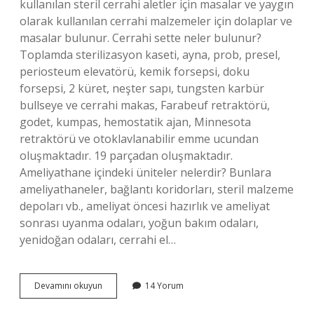
kullanılan steril cerrahi aletler için masalar ve yaygın
olarak kullanılan cerrahi malzemeler için dolaplar ve
masalar bulunur. Cerrahi sette neler bulunur?
Toplamda sterilizasyon kaseti, ayna, prob, presel,
periosteum elevatörü, kemik forsepsi, doku
forsepsi, 2 küret, neşter sapı, tungsten karbür
bullseye ve cerrahi makas, Farabeuf retraktörü,
godet, kumpas, hemostatik ajan, Minnesota
retraktörü ve otoklavlanabilir emme ucundan
oluşmaktadır. 19 parçadan oluşmaktadır.
Ameliyathane içindeki üniteler nelerdir? Bunlara
ameliyathaneler, bağlantı koridorları, steril malzeme
depoları vb., ameliyat öncesi hazırlık ve ameliyat
sonrası uyanma odaları, yoğun bakım odaları,
yenidoğan odaları, cerrahi el…
Ameliyathanede
Devamını okuyun
14 Yorum
Kullanılan
Malzemeler