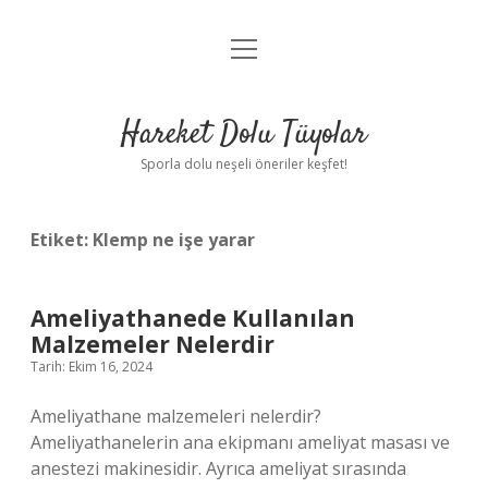
menüyü
Anasayfa
aç
Gizlilik Politikası
Hareket Dolu Tüyolar
Yasal Uyarı
Sporla dolu neşeli öneriler keşfet!
Hakkımızda
Etiket:
Klemp ne işe yarar
Ameliyathanede Kullanılan
Malzemeler Nelerdir
Tarih: Ekim 16, 2024
Ameliyathane malzemeleri nelerdir?
Ameliyathanelerin ana ekipmanı ameliyat masası ve
anestezi makinesidir. Ayrıca ameliyat sırasında